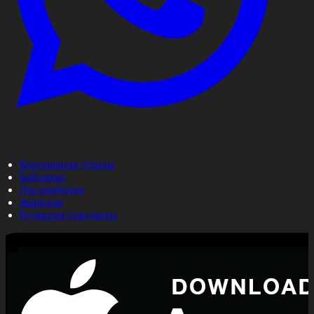
Корпорация туралы
Байланыс
Дистрибуция
Жарнама
Редакция стандарты