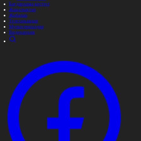
Бағдарлама кестесі
Жаңалықтар
Жобалар
Телехикаялар
Мультсериалдар
Видеоархив