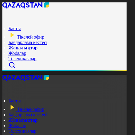
Басты
Тікелей эфир
Бағдарлама кестесі
Жаңалықтар
Жобалар
Телехикаялар
Басты
Тікелей эфир
Бағдарлама кестесі
Жаңалықтар
Жобалар
Телехикаялар