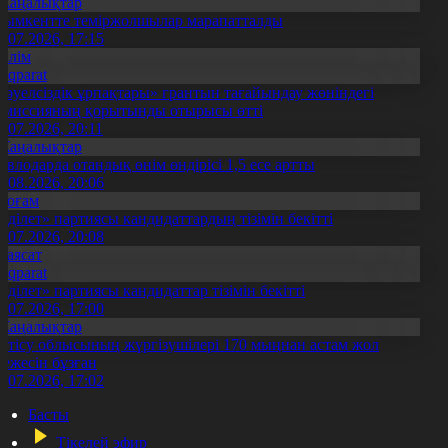
Жаңалықтар
ымкентте теміржолшылар марапатталды
1.07.2026, 17:15
Білім
Aqparat
Тәуелсіздік ұрпақтары» грантын тағайындау жөніндегі
омиссияның қорытынды отырысы өтті
1.07.2026, 20:11
Жаңалықтар
авлодарда отандық өнім өндірісі 1,5 есе артты
5.08.2026, 20:06
Қоғам
Әділет» партиясы кандидаттардың тізімін бекітті
0.07.2026, 20:08
Саясат
Aqparat
Әділет» партиясы кандидаттар тізімін бекітті
0.07.2026, 17:00
Жаңалықтар
етісу облысының жүргізушілері 170 мыңнан астам жол
режесін бұзған
1.07.2026, 17:02
Басты
Тікелей эфир