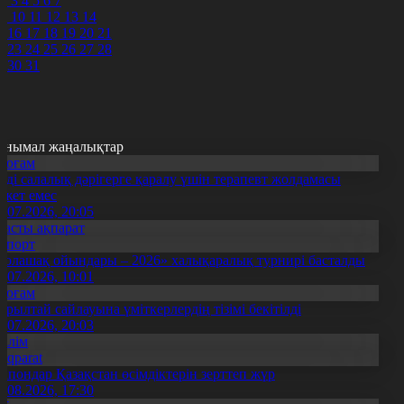
2
3
4
5
6
7
9
10
11
12
13
14
5
16
17
18
19
20
21
2
23
24
25
26
27
28
9
30
31
анымал жаңалықтар
Қоғам
нді салалық дәрігерге қаралу үшін терапевт жолдамасы
ажет емес
0.07.2026, 20:05
Басты ақпарат
Спорт
Болашақ ойындары – 2026» халықаралық турнирі басталды
0.07.2026, 10:01
Қоғам
ұрылтай сайлауына үміткерлердің тізімі бекітілді
3.07.2026, 20:03
Білім
Aqparat
апондар Қазақстан өсімдіктерін зерттеп жүр
4.08.2026, 17:30