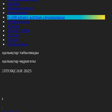
#Қоғам
#Заң мен тәртіп
#Экономика
#«100 кітап» ұлттық сауалнамасы
#Референдум
#Оқиға
#EURO 2024
#Спорт
#Әлем
#Денсаулық
аңалықтар табылмады
аңалықтар мұрағаты
ЕЛТОҚСАН 2025
с
с
р
с
м
н
к