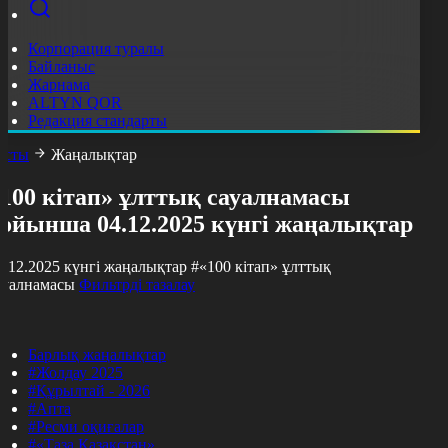
Корпорация туралы
Байланыс
Жарнама
ALTYN QOR
Редакция стандарты
асты
Жаңалықтар
«100 кітап» ұлттық сауалнамасы
бойынша 04.12.2025 күнгі жаңалықтар
4.12.2025 күнгі жаңалықтар
#«100 кітап» ұлттық
ауалнамасы
Фильтрді тазалау
Барлық жаңалықтар
#Жолдау 2025
#Құрылтай - 2026
#Апта
#Ресми оқиғалар
#«Таза Қазақстан»