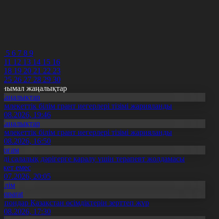
7
8
9
0
1
2
4
5
6
7
8
9
0
11
12
13
14
15
16
7
18
19
20
21
22
23
4
25
26
27
28
29
30
анымал жаңалықтар
Жаңалықтар
емлекеттік білім грант иегерлері тізімі жарияланды
7.08.2026, 19:46
Жаңалықтар
емлекеттік білім грант иегерлері тізімі жарияланды
7.08.2026, 16:50
Қоғам
нді салалық дәрігерге қаралу үшін терапевт жолдамасы
ажет емес
0.07.2026, 20:05
Білім
Aqparat
апондар Қазақстан өсімдіктерін зерттеп жүр
4.08.2026, 17:30