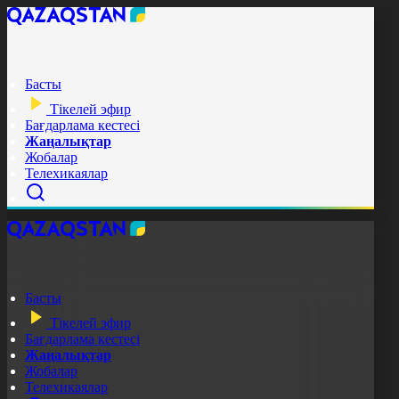
Басты
Тікелей эфир
Бағдарлама кестесі
Жаңалықтар
Жобалар
Телехикаялар
Басты
Тікелей эфир
Бағдарлама кестесі
Жаңалықтар
Жобалар
Телехикаялар