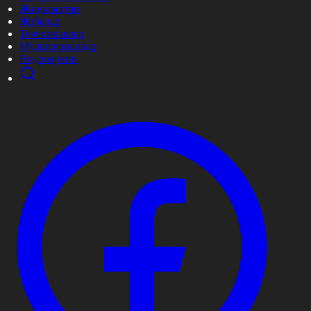
Жаңалықтар
Жобалар
Телехикаялар
Мультсериалдар
Видеоархив