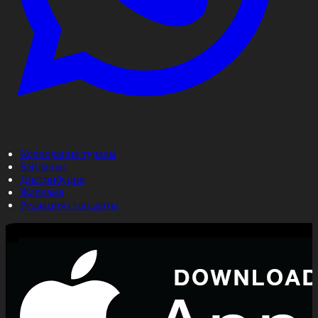
Корпорация туралы
Байланыс
Дистрибуция
Жарнама
Редакция стандарты