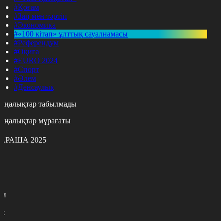
#Қоғам
#Заң мен тәртіп
#Экономика
#«100 кітап» ұлттық сауалнамасы
#Референдум
#Оқиға
#EURO 2024
#Спорт
#Әлем
#Денсаулық
аңалықтар табылмады
аңалықтар мұрағаты
АРАША 2025
с
с
р
с
м
н
к