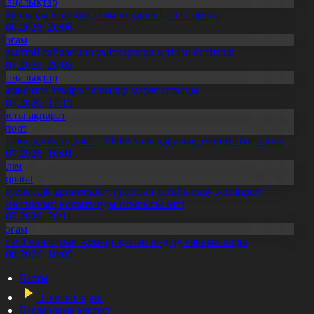
Жаңалықтар
авлодарда отандық өнім өндірісі 1,5 есе артты
5.08.2026, 20:06
Қоғам
ұрылтай сайлауына үміткерлердің тізімі бекітілді
3.07.2026, 20:03
Жаңалықтар
ымкентте теміржолшылар марапатталды
1.07.2026, 17:15
Басты ақпарат
Спорт
Болашақ ойындары – 2026» халықаралық турнирі басталды
0.07.2026, 10:01
Білім
Aqparat
Тәуелсіздік ұрпақтары» грантын тағайындау жөніндегі
омиссияның қорытынды отырысы өтті
1.07.2026, 20:11
Қоғам
ұс еті мен тауық жұмыртқасын өндіру қарқын алды
7.08.2026, 10:05
Басты
Тікелей эфир
Бағдарлама кестесі