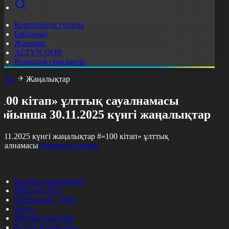
Корпорация туралы
Байланыс
Жарнама
ALTYN QOR
Редакция стандарты
асты
Жаңалықтар
«100 кітап» ұлттық сауалнамасы
бойынша 30.11.2025 күнгі жаңалықтар
0.11.2025 күнгі жаңалықтар
#«100 кітап» ұлттық
ауалнамасы
Фильтрді тазалау
Барлық жаңалықтар
#Жолдау 2025
#Құрылтай - 2026
#Апта
#Ресми оқиғалар
#«Таза Қазақстан»