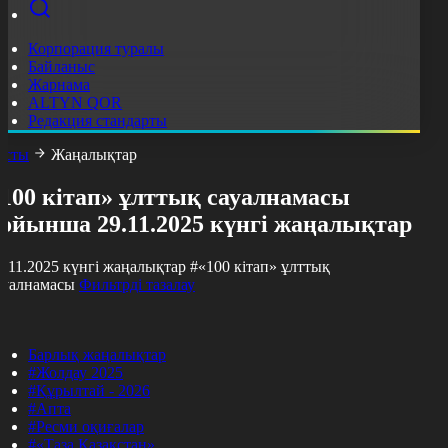
Корпорация туралы
Байланыс
Жарнама
ALTYN QOR
Редакция стандарты
асты
Жаңалықтар
«100 кітап» ұлттық сауалнамасы
бойынша 29.11.2025 күнгі жаңалықтар
9.11.2025 күнгі жаңалықтар
#«100 кітап» ұлттық
ауалнамасы
Фильтрді тазалау
Барлық жаңалықтар
#Жолдау 2025
#Құрылтай - 2026
#Апта
#Ресми оқиғалар
#«Таза Қазақстан»