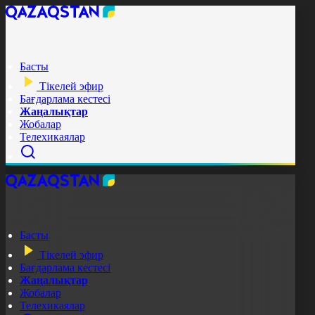
Басты
Тікелей эфир
Бағдарлама кестесі
Жаңалықтар
Жобалар
Телехикаялар
Басты
Тікелей эфир
Бағдарлама кестесі
Жаңалықтар
Жобалар
Телехикаялар