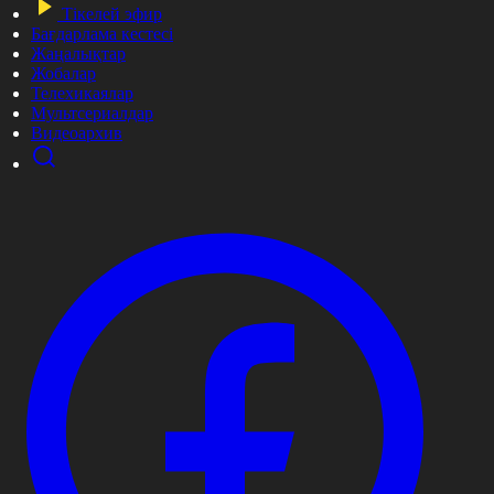
Тікелей эфир
Бағдарлама кестесі
Жаңалықтар
Жобалар
Телехикаялар
Мультсериалдар
Видеоархив