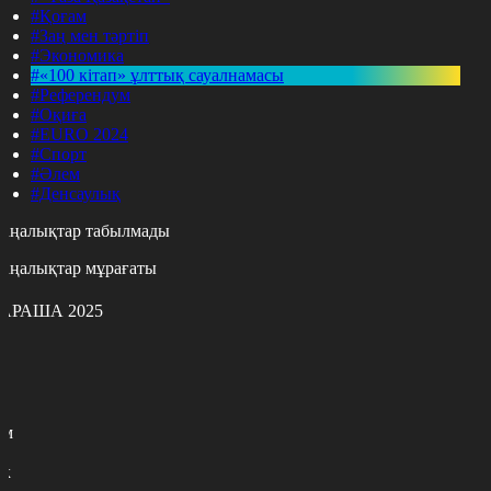
#Қоғам
#Заң мен тәртіп
#Экономика
#«100 кітап» ұлттық сауалнамасы
#Референдум
#Оқиға
#EURO 2024
#Спорт
#Әлем
#Денсаулық
аңалықтар табылмады
аңалықтар мұрағаты
АРАША 2025
с
с
р
с
м
н
к