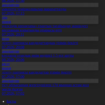
4.08.2026, 17:30
Жаңалықтар
ымкентте теміржолшылар марапатталды
1.07.2026, 17:15
Білім
Aqparat
Тәуелсіздік ұрпақтары» грантын тағайындау жөніндегі
омиссияның қорытынды отырысы өтті
1.07.2026, 20:11
Қоғам
Әділет» партиясы кандидаттардың тізімін бекітті
0.07.2026, 20:08
Жаңалықтар
авлодарда отандық өнім өндірісі 1,5 есе артты
5.08.2026, 20:06
Саясат
Aqparat
Әділет» партиясы кандидаттар тізімін бекітті
0.07.2026, 17:00
Жаңалықтар
етісу облысының жүргізушілері 170 мыңнан астам жол
режесін бұзған
1.07.2026, 17:02
Басты