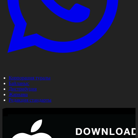
Корпорация туралы
Байланыс
Дистрибуция
Жарнама
Редакция стандарты