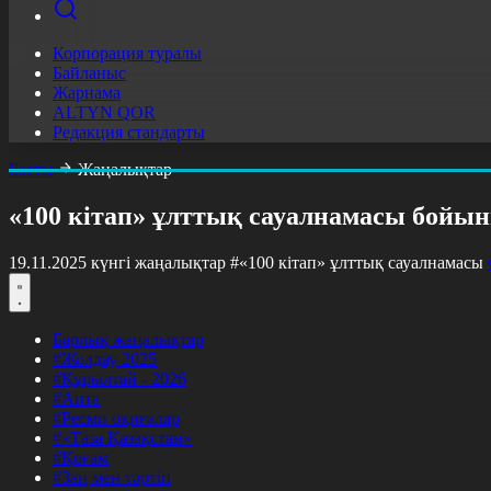
Корпорация туралы
Байланыс
Жарнама
ALTYN QOR
Редакция стандарты
Басты
Жаңалықтар
«100 кітап» ұлттық сауалнамасы бойын
19.11.2025 күнгі жаңалықтар
#«100 кітап» ұлттық сауалнамасы
Барлық жаңалықтар
#Жолдау 2025
#Құрылтай - 2026
#Апта
#Ресми оқиғалар
#«Таза Қазақстан»
#Қоғам
#Заң мен тәртіп