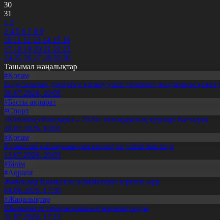
30
31
1
2
3
4
5
6
7
8
9
10
11
12
13
14
15
16
17
18
19
20
21
22
23
24
25
26
27
28
29
30
Танымал жаңалықтар
#Қоғам
Енді салалық дәрігерге қаралу үшін терапевт жолдамасы қажет 
30.07.2026, 20:05
#Басты ақпарат
#Спорт
«Болашақ ойындары – 2026» халықаралық турнирі басталды
30.07.2026, 10:01
#Қоғам
Құрылтай сайлауына үміткерлердің тізімі бекітілді
13.07.2026, 20:03
#Білім
#Aqparat
Жапондар Қазақстан өсімдіктерін зерттеп жүр
04.08.2026, 17:30
#Жаңалықтар
Шымкентте теміржолшылар марапатталды
31.07.2026, 17:15