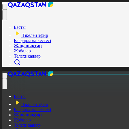
Басты
Тікелей эфир
Бағдарлама кестесі
Жаңалықтар
Жобалар
Телехикаялар
Басты
Тікелей эфир
Бағдарлама кестесі
Жаңалықтар
Жобалар
Телехикаялар