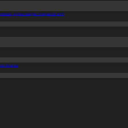
ссияның қорытынды отырысы өтті
ін бұзған