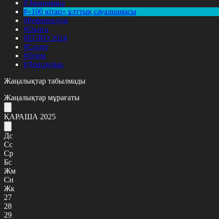
#Экономика
#«100 кітап» ұлттық сауалнамасы
#Референдум
#Оқиға
#EURO 2024
#Спорт
#Әлем
#Денсаулық
Жаңалықтар табылмады
Жаңалықтар мұрағаты
ҚАРАША 2025
Дс
Сс
Ср
Бс
Жм
Сн
Жк
27
28
29