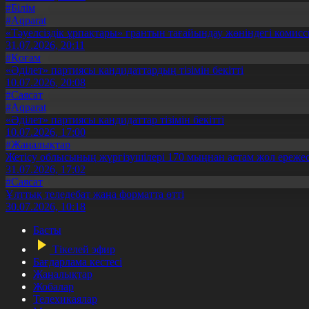
#Білім
#Aqparat
«Тәуелсіздік ұрпақтары» грантын тағайындау жөніндегі коми
31.07.2026, 20:11
#Қоғам
«Әділет» партиясы кандидаттардың тізімін бекітті
10.07.2026, 20:08
#Саясат
#Aqparat
«Әділет» партиясы кандидаттар тізімін бекітті
10.07.2026, 17:00
#Жаңалықтар
Жетісу облысының жүргізушілері 170 мыңнан астам жол ережес
31.07.2026, 17:02
#Саясат
Ұлттық теледебат жаңа форматта өтті
30.07.2026, 10:18
Басты
Тікелей эфир
Бағдарлама кестесі
Жаңалықтар
Жобалар
Телехикаялар