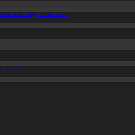
ссияның қорытынды отырысы өтті
ін бұзған