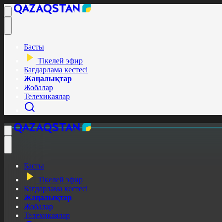
Басты
Тікелей эфир
Бағдарлама кестесі
Жаңалықтар
Жобалар
Телехикаялар
Басты
Тікелей эфир
Бағдарлама кестесі
Жаңалықтар
Жобалар
Телехикаялар