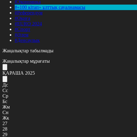
#Экономика
#«100 кітап» ұлттық сауалнамасы
#Референдум
#Оқиға
#EURO 2024
#Спорт
#Әлем
#Денсаулық
Жаңалықтар табылмады
Жаңалықтар мұрағаты
ҚАРАША 2025
Дс
Сс
Ср
Бс
Жм
Сн
Жк
27
28
29