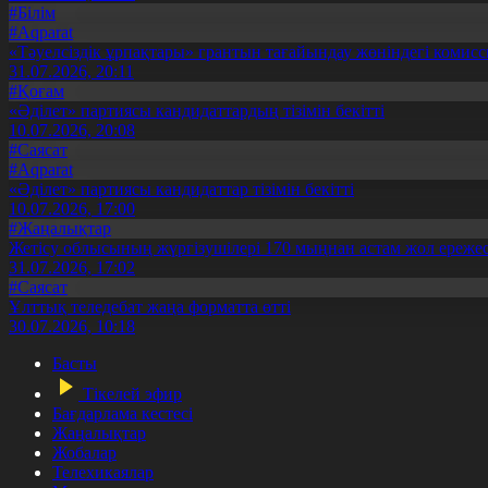
#Білім
#Aqparat
«Тәуелсіздік ұрпақтары» грантын тағайындау жөніндегі коми
31.07.2026, 20:11
#Қоғам
«Әділет» партиясы кандидаттардың тізімін бекітті
10.07.2026, 20:08
#Саясат
#Aqparat
«Әділет» партиясы кандидаттар тізімін бекітті
10.07.2026, 17:00
#Жаңалықтар
Жетісу облысының жүргізушілері 170 мыңнан астам жол ережес
31.07.2026, 17:02
#Саясат
Ұлттық теледебат жаңа форматта өтті
30.07.2026, 10:18
Басты
Тікелей эфир
Бағдарлама кестесі
Жаңалықтар
Жобалар
Телехикаялар