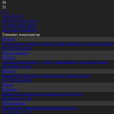
30
31
1
2
3
4
5
6
7
8
9
10
11
12
13
14
15
16
17
18
19
20
21
22
23
24
25
26
27
28
29
30
Танымал жаңалықтар
#Қоғам
Енді салалық дәрігерге қаралу үшін терапевт жолдамасы қажет 
30.07.2026, 20:05
#Басты ақпарат
#Спорт
«Болашақ ойындары – 2026» халықаралық турнирі басталды
30.07.2026, 10:01
#Қоғам
Құрылтай сайлауына үміткерлердің тізімі бекітілді
13.07.2026, 20:03
#Білім
#Aqparat
Жапондар Қазақстан өсімдіктерін зерттеп жүр
04.08.2026, 17:30
#Жаңалықтар
Шымкентте теміржолшылар марапатталды
31.07.2026, 17:15