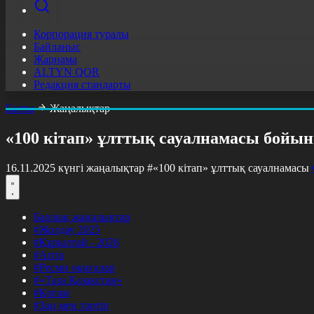
Корпорация туралы
Байланыс
Жарнама
ALTYN QOR
Редакция стандарты
Басты
Жаңалықтар
«100 кітап» ұлттық сауалнамасы бойын
16.11.2025 күнгі жаңалықтар
#«100 кітап» ұлттық сауалнамасы
Барлық жаңалықтар
#Жолдау 2025
#Құрылтай - 2026
#Апта
#Ресми оқиғалар
#«Таза Қазақстан»
#Қоғам
#Заң мен тәртіп