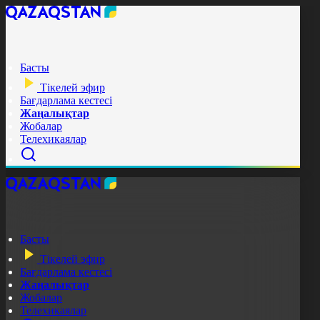
Басты
Тікелей эфир
Бағдарлама кестесі
Жаңалықтар
Жобалар
Телехикаялар
Басты
Тікелей эфир
Бағдарлама кестесі
Жаңалықтар
Жобалар
Телехикаялар