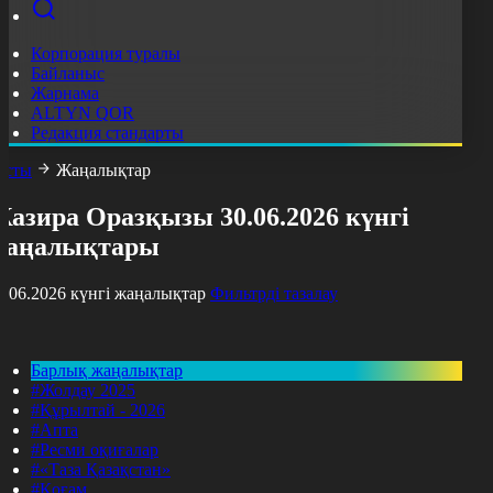
Корпорация туралы
Байланыс
Жарнама
ALTYN QOR
Редакция стандарты
асты
Жаңалықтар
азира Оразқызы 30.06.2026 күнгі
жаңалықтары
0.06.2026 күнгі жаңалықтар
Фильтрді тазалау
Барлық жаңалықтар
#Жолдау 2025
#Құрылтай - 2026
#Апта
#Ресми оқиғалар
#«Таза Қазақстан»
#Қоғам