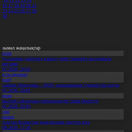
9
10
11
12
13
14
5
16
17
18
19
20
21
2
23
24
25
26
27
28
9
30
анымал жаңалықтар
Қоғам
нді салалық дәрігерге қаралу үшін терапевт жолдамасы
ажет емес
0.07.2026, 20:05
Басты ақпарат
Спорт
Болашақ ойындары – 2026» халықаралық турнирі басталды
0.07.2026, 10:01
Қоғам
ұрылтай сайлауына үміткерлердің тізімі бекітілді
3.07.2026, 20:03
Білім
Aqparat
апондар Қазақстан өсімдіктерін зерттеп жүр
4.08.2026, 17:30