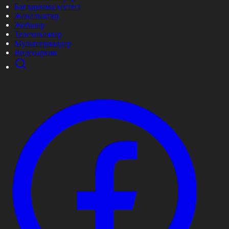
Бағдарлама кестесі
Жаңалықтар
Жобалар
Телехикаялар
Мультсериалдар
Видеоархив