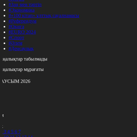
#Заң мен тәртіп
#Экономика
#«100 кітап» ұлттық сауалнамасы
#Референдум
#Оқиға
#EURO 2024
#Спорт
#Әлем
#Денсаулық
аңалықтар табылмады
аңалықтар мұрағаты
АУСЫМ 2026
с
с
р
с
м
н
к
2
3
4
5
6
7