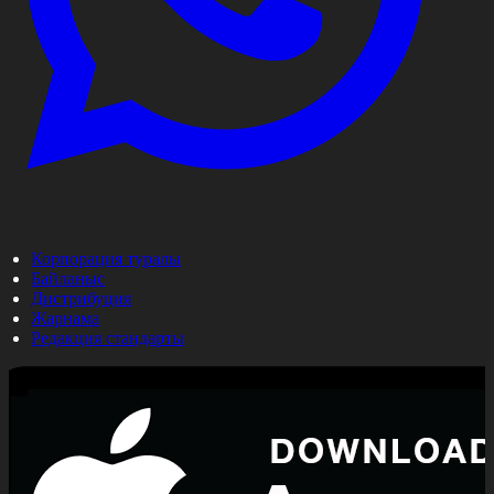
Корпорация туралы
Байланыс
Дистрибуция
Жарнама
Редакция стандарты