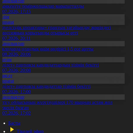
Жаңалықтар
ымкентте теміржолшылар марапатталды
1.07.2026, 17:15
Білім
Aqparat
Тәуелсіздік ұрпақтары» грантын тағайындау жөніндегі
омиссияның қорытынды отырысы өтті
1.07.2026, 20:11
Жаңалықтар
авлодарда отандық өнім өндірісі 1,5 есе артты
5.08.2026, 20:06
Қоғам
Әділет» партиясы кандидаттардың тізімін бекітті
0.07.2026, 20:08
Саясат
Aqparat
Әділет» партиясы кандидаттар тізімін бекітті
0.07.2026, 17:00
Жаңалықтар
етісу облысының жүргізушілері 170 мыңнан астам жол
режесін бұзған
1.07.2026, 17:02
Басты
Тікелей эфир