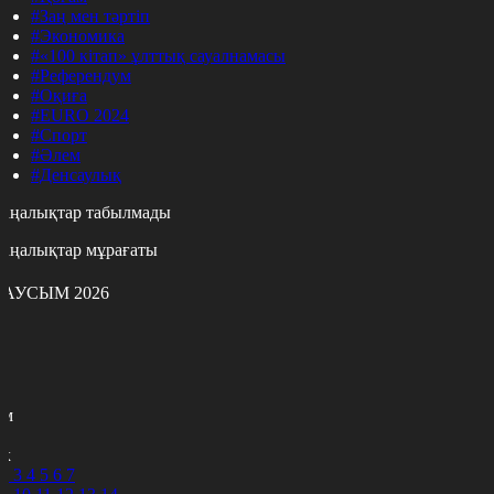
#Заң мен тәртіп
#Экономика
#«100 кітап» ұлттық сауалнамасы
#Референдум
#Оқиға
#EURO 2024
#Спорт
#Әлем
#Денсаулық
аңалықтар табылмады
аңалықтар мұрағаты
АУСЫМ 2026
с
с
р
с
м
н
к
2
3
4
5
6
7