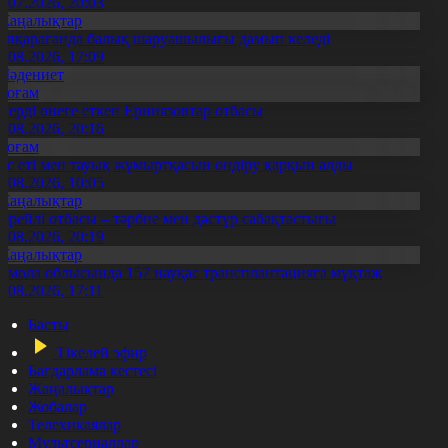
3.07.2026, 20:03
Жаңалықтар
үпқарағанда балық шаруашылығы дамып келеді
7.08.2026, 17:09
Мәдениет
Қоғам
нерді өнеге еткен Ерниязовтар отбасы
8.08.2026, 20:16
Қоғам
ұс еті мен тауық жұмыртқасын өндіру қарқын алды
7.08.2026, 10:05
Жаңалықтар
ерейлі отбасы – тәрбие мен дәстүр сабақтастығы
7.08.2026, 20:19
Жаңалықтар
қмола облысында 157 науқас трансплантацияға мұқтаж
6.08.2026, 17:11
Басты
Тікелей эфир
Бағдарлама кестесі
Жаңалықтар
Жобалар
Телехикаялар
Мультсериалдар