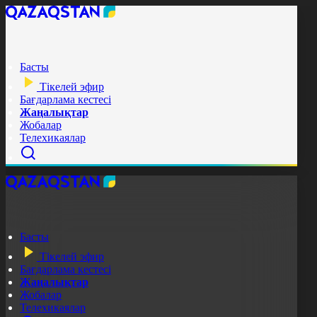
Басты
Тікелей эфир
Бағдарлама кестесі
Жаңалықтар
Жобалар
Телехикаялар
Басты
Тікелей эфир
Бағдарлама кестесі
Жаңалықтар
Жобалар
Телехикаялар