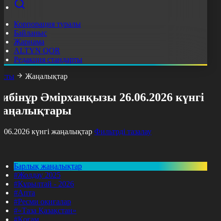
Корпорация туралы
Байланыс
Жарнама
ALTYN QOR
Редакция стандарты
асты
Жаңалықтар
ибінұр Әмірханқызы 26.06.2026 күнгі
жаңалықтары
6.06.2026 күнгі жаңалықтар
Фильтрді тазалау
Барлық жаңалықтар
#Жолдау 2025
#Құрылтай - 2026
#Апта
#Ресми оқиғалар
#«Таза Қазақстан»
#Қоғам