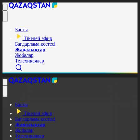
Басты
Тікелей эфир
Бағдарлама кестесі
Жаңалықтар
Жобалар
Телехикаялар
Басты
Тікелей эфир
Бағдарлама кестесі
Жаңалықтар
Жобалар
Телехикаялар