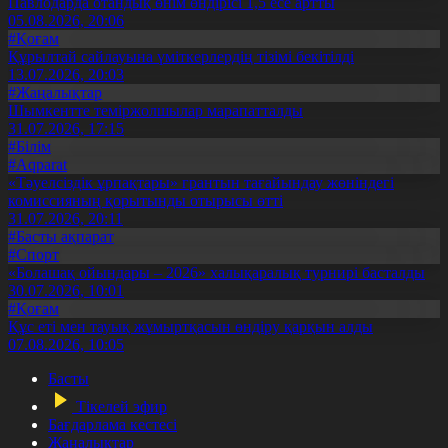
Павлодарда отандық өнім өндірісі 1,5 есе артты
05.08.2026, 20:06
#Қоғам
Құрылтай сайлауына үміткерлердің тізімі бекітілді
13.07.2026, 20:03
#Жаңалықтар
Шымкентте теміржолшылар марапатталды
31.07.2026, 17:15
#Білім
#Aqparat
«Тәуелсіздік ұрпақтары» грантын тағайындау жөніндегі
комиссияның қорытынды отырысы өтті
31.07.2026, 20:11
#Басты ақпарат
#Спорт
«Болашақ ойындары – 2026» халықаралық турнирі басталды
30.07.2026, 10:01
#Қоғам
Құс еті мен тауық жұмыртқасын өндіру қарқын алды
07.08.2026, 10:05
Басты
Тікелей эфир
Бағдарлама кестесі
Жаңалықтар