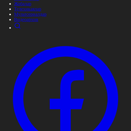
Жобалар
Телехикаялар
Мультсериалдар
Видеоархив