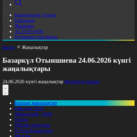
Корпорация туралы
Байланыс
Жарнама
ALTYN QOR
Редакция стандарты
Басты
Жаңалықтар
Базаркүл Отыншиева 24.06.2026 күнгі
жаңалықтары
24.06.2026 күнгі жаңалықтар
Фильтрді тазалау
Барлық жаңалықтар
#Жолдау 2025
#Құрылтай - 2026
#Апта
#Ресми оқиғалар
#«Таза Қазақстан»
#Қоғам