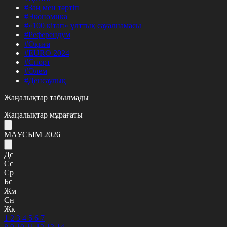
#Заң мен тәртіп
#Экономика
#«100 кітап» ұлттық сауалнамасы
#Референдум
#Оқиға
#EURO 2024
#Спорт
#Әлем
#Денсаулық
Жаңалықтар табылмады
Жаңалықтар мұрағаты
МАУСЫМ 2026
Дс
Сс
Ср
Бс
Жм
Сн
Жк
1
2
3
4
5
6
7