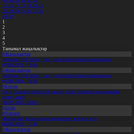
8
9
10
11
12
13
14
15
16
17
18
19
20
21
22
23
24
25
26
27
28
29
30
1
2
3
4
5
Танымал жаңалықтар
#Жаңалықтар
Мемлекеттік білім грант иегерлері тізімі жарияланды
07.08.2026, 19:46
#Жаңалықтар
Мемлекеттік білім грант иегерлері тізімі жарияланды
07.08.2026, 16:50
#Қоғам
Енді салалық дәрігерге қаралу үшін терапевт жолдамасы
қажет емес
30.07.2026, 20:05
#Білім
#Aqparat
Жапондар Қазақстан өсімдіктерін зерттеп жүр
04.08.2026, 17:30
#Жаңалықтар