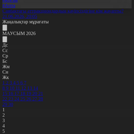
#Қоғам
#Апта
Саябақтағы аттракциондардың қауіпсіздігіне кім жауапты?
21.06.2026, 20:05
Жаңалықтар мұрағаты
МАУСЫМ 2026
Дс
Сс
Ср
Бс
Жм
Сн
Жк
1
2
3
4
5
6
7
8
9
10
11
12
13
14
15
16
17
18
19
20
21
22
23
24
25
26
27
28
29
30
1
2
3
4
5