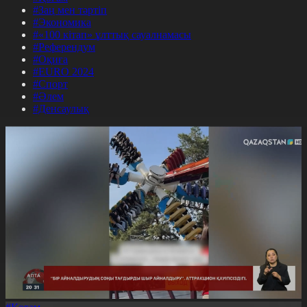
#Заң мен тәртіп
#Экономика
#«100 кітап» ұлттық сауалнамасы
#Референдум
#Оқиға
#EURO 2024
#Спорт
#Әлем
#Денсаулық