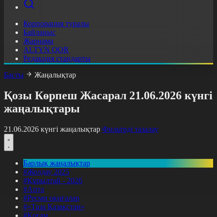
Корпорация туралы
Байланыс
Жарнама
ALTYN QOR
Редакция стандарты
Басты
Жаңалықтар
Қозы Көрпеш Жасарал 21.06.2026 күнгі
жаңалықтары
21.06.2026 күнгі жаңалықтар
Фильтрді тазалау
Барлық жаңалықтар
#Жолдау 2025
#Құрылтай - 2026
#Апта
#Ресми оқиғалар
#«Таза Қазақстан»
#Қоғам