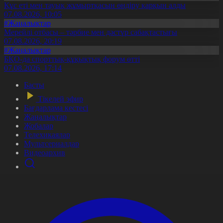
Құс еті мен тауық жұмыртқасын өндіру қарқын алды
07.08.2026, 10:05
#Жаңалықтар
Мерейлі отбасы – тәрбие мен дәстүр сабақтастығы
07.08.2026, 20:19
#Жаңалықтар
БҚО-да спорттық-құқықтық форум өтті
07.08.2026, 17:14
Басты
Тікелей эфир
Бағдарлама кестесі
Жаңалықтар
Жобалар
Телехикаялар
Мультсериалдар
Видеоархив