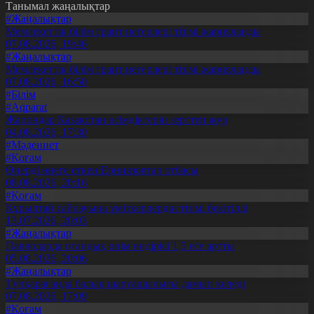
Танымал жаңалықтар
#Жаңалықтар
Мемлекеттік білім грант иегерлері тізімі жарияланды
07.08.2026, 19:46
#Жаңалықтар
Мемлекеттік білім грант иегерлері тізімі жарияланды
07.08.2026, 16:50
#Білім
#Aqparat
Жапондар Қазақстан өсімдіктерін зерттеп жүр
04.08.2026, 17:30
#Мәдениет
#Қоғам
Өнерді өнеге еткен Ерниязовтар отбасы
08.08.2026, 20:16
#Қоғам
Құрылтай сайлауына үміткерлердің тізімі бекітілді
13.07.2026, 20:03
#Жаңалықтар
Павлодарда отандық өнім өндірісі 1,5 есе артты
05.08.2026, 20:06
#Жаңалықтар
Түпқарағанда балық шаруашылығы дамып келеді
07.08.2026, 17:09
#Қоғам