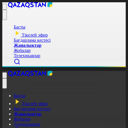
Басты
Тікелей эфир
Бағдарлама кестесі
Жаңалықтар
Жобалар
Телехикаялар
Басты
Тікелей эфир
Бағдарлама кестесі
Жаңалықтар
Жобалар
Телехикаялар