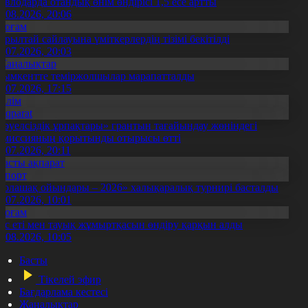
авлодарда отандық өнім өндірісі 1,5 есе артты
5.08.2026, 20:06
Қоғам
ұрылтай сайлауына үміткерлердің тізімі бекітілді
3.07.2026, 20:03
Жаңалықтар
ымкентте теміржолшылар марапатталды
1.07.2026, 17:15
Білім
Aqparat
Тәуелсіздік ұрпақтары» грантын тағайындау жөніндегі
омиссияның қорытынды отырысы өтті
1.07.2026, 20:11
Басты ақпарат
Спорт
Болашақ ойындары – 2026» халықаралық турнирі басталды
0.07.2026, 10:01
Қоғам
ұс еті мен тауық жұмыртқасын өндіру қарқын алды
7.08.2026, 10:05
Басты
Тікелей эфир
Бағдарлама кестесі
Жаңалықтар