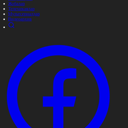
Жобалар
Телехикаялар
Мультсериалдар
Видеоархив