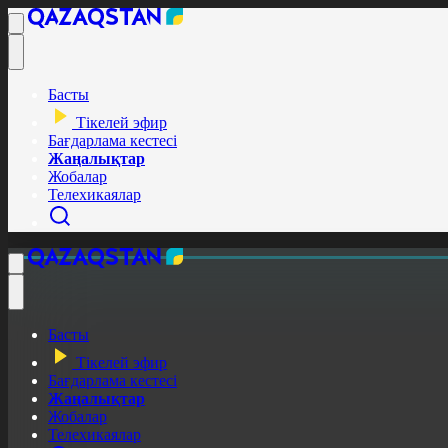
Басты
Тікелей эфир
Бағдарлама кестесі
Жаңалықтар
Жобалар
Телехикаялар
Басты
Тікелей эфир
Бағдарлама кестесі
Жаңалықтар
Жобалар
Телехикаялар