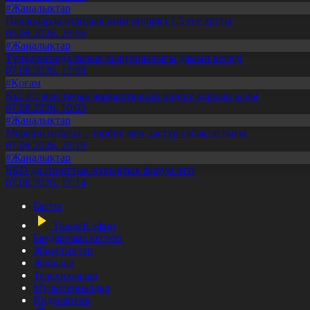
#Жаңалықтар
Павлодарда отандық өнім өндірісі 1,5 есе артты
05.08.2026, 20:06
#Жаңалықтар
Түпқарағанда балық шаруашылығы дамып келеді
07.08.2026, 17:09
#Қоғам
Құс еті мен тауық жұмыртқасын өндіру қарқын алды
07.08.2026, 10:05
#Жаңалықтар
Мерейлі отбасы – тәрбие мен дәстүр сабақтастығы
07.08.2026, 20:19
#Жаңалықтар
БҚО-да спорттық-құқықтық форум өтті
07.08.2026, 17:14
Басты
Тікелей эфир
Бағдарлама кестесі
Жаңалықтар
Жобалар
Телехикаялар
Мультсериалдар
Видеоархив