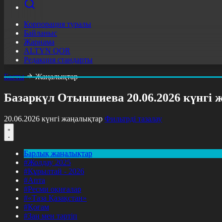
Корпорация туралы
Байланыс
Жарнама
ALTYN QOR
Редакция стандарты
Басты
Жаңалықтар
Базаркүл Отыншиева 20.06.2026 күнгі
20.06.2026 күнгі жаңалықтар
Фильтрді тазалау
Барлық жаңалықтар
#Жолдау 2025
#Құрылтай - 2026
#Апта
#Ресми оқиғалар
#«Таза Қазақстан»
#Қоғам
#Заң мен тәртіп