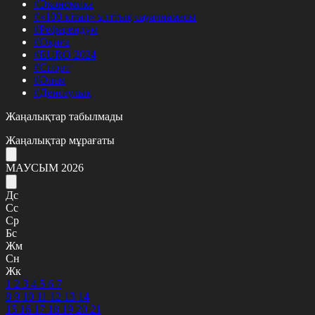
#Экономика
#«100 кітап» ұлттық сауалнамасы
#Референдум
#Оқиға
#EURO 2024
#Спорт
#Әлем
#Денсаулық
Жаңалықтар табылмады
Жаңалықтар мұрағаты
МАУСЫМ 2026
Дс
Сс
Ср
Бс
Жм
Сн
Жк
1
2
3
4
5
6
7
8
9
10
11
12
13
14
15
16
17
18
19
20
21