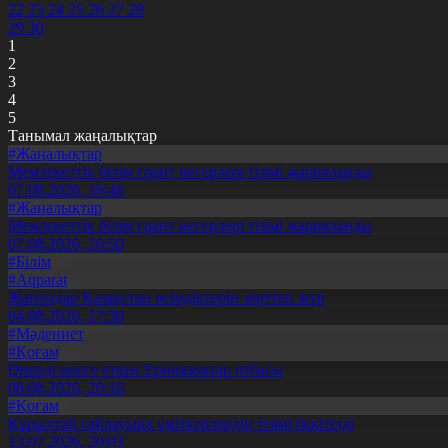
22
23
24
25
26
27
28
29
30
1
2
3
4
5
Танымал жаңалықтар
#Жаңалықтар
Мемлекеттік білім грант иегерлері тізімі жарияланды
07.08.2026, 19:46
#Жаңалықтар
Мемлекеттік білім грант иегерлері тізімі жарияланды
07.08.2026, 16:50
#Білім
#Aqparat
Жапондар Қазақстан өсімдіктерін зерттеп жүр
04.08.2026, 17:30
#Мәдениет
#Қоғам
Өнерді өнеге еткен Ерниязовтар отбасы
08.08.2026, 20:16
#Қоғам
Құрылтай сайлауына үміткерлердің тізімі бекітілді
13.07.2026, 20:03