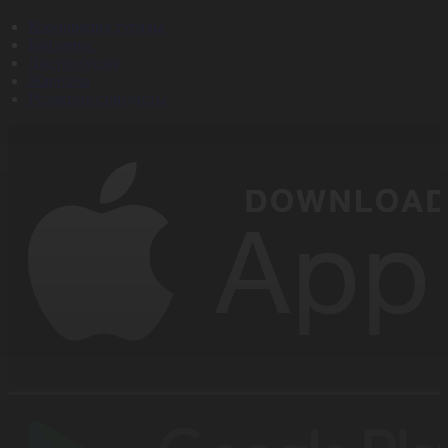
Корпорация туралы
Байланыс
Дистрибуция
Жарнама
Редакция стандарты