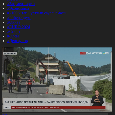
#Заң мен тәртіп
#Экономика
#«100 кітап» ұлттық сауалнамасы
#Референдум
#Оқиға
#EURO 2024
#Спорт
#Әлем
#Денсаулық