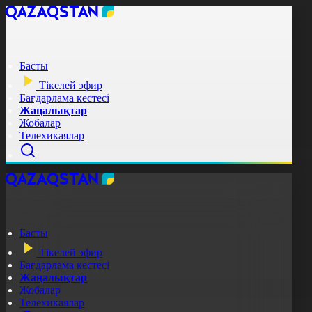
Басты
Тікелей эфир
Бағдарлама кестесі
Жаңалықтар
Жобалар
Телехикаялар
Басты
Тікелей эфир
Бағдарлама кестесі
Жаңалықтар
Жобалар
Телехикаялар