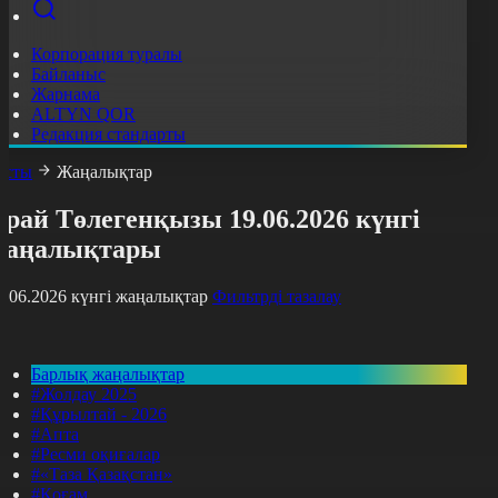
Корпорация туралы
Байланыс
Жарнама
ALTYN QOR
Редакция стандарты
асты
Жаңалықтар
рай Төлегенқызы 19.06.2026 күнгі
жаңалықтары
9.06.2026 күнгі жаңалықтар
Фильтрді тазалау
Барлық жаңалықтар
#Жолдау 2025
#Құрылтай - 2026
#Апта
#Ресми оқиғалар
#«Таза Қазақстан»
#Қоғам