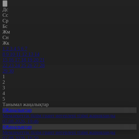
Дс
Сс
Ср
Бс
Жм
Сн
Жк
1
2
3
4
5
6
7
8
9
10
11
12
13
14
15
16
17
18
19
20
21
22
23
24
25
26
27
28
29
30
1
2
3
4
5
Танымал жаңалықтар
#Жаңалықтар
Мемлекеттік білім грант иегерлері тізімі жарияланды
07.08.2026, 19:46
#Жаңалықтар
Мемлекеттік білім грант иегерлері тізімі жарияланды
07.08.2026, 16:50