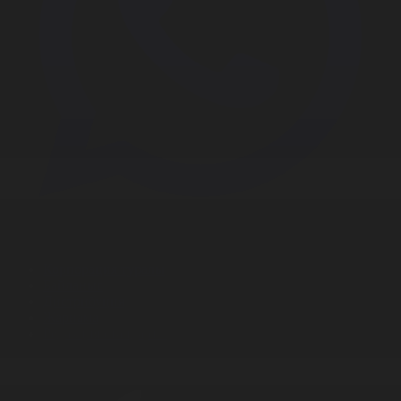
Корпорация туралы
Байланыс
Дистрибуция
Жарнама
Редакция стандарты