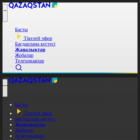
Басты
Тікелей эфир
Бағдарлама кестесі
Жаңалықтар
Жобалар
Телехикаялар
Басты
Тікелей эфир
Бағдарлама кестесі
Жаңалықтар
Жобалар
Телехикаялар