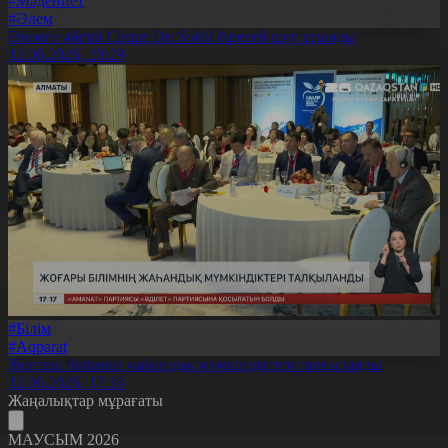
#Мәдениет
#Әлем
Әлемге әйгілі Cirque Du Soleil бірегей шоу ұсынды
12.06.2026, 20:29
#Білім
#Aqparat
Жоғары білімнің жаһандық мүмкіндіктері талқыланды
12.06.2026, 17:33
Жаңалықтар мұрағаты
МАУСЫМ 2026