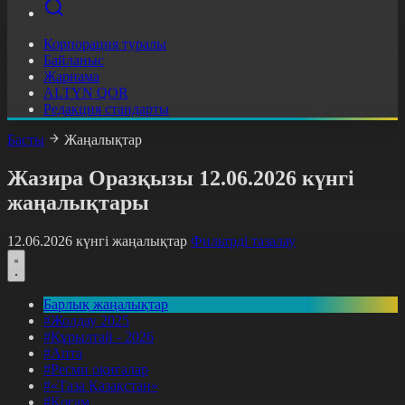
Корпорация туралы
Байланыс
Жарнама
ALTYN QOR
Редакция стандарты
Басты
Жаңалықтар
Жазира Оразқызы 12.06.2026 күнгі
жаңалықтары
12.06.2026 күнгі жаңалықтар
Фильтрді тазалау
Барлық жаңалықтар
#Жолдау 2025
#Құрылтай - 2026
#Апта
#Ресми оқиғалар
#«Таза Қазақстан»
#Қоғам