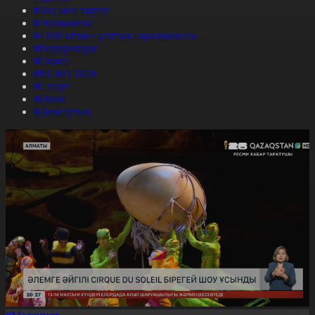
#Заң мен тәртіп
#Экономика
#«100 кітап» ұлттық сауалнамасы
#Референдум
#Оқиға
#EURO 2024
#Спорт
#Әлем
#Денсаулық