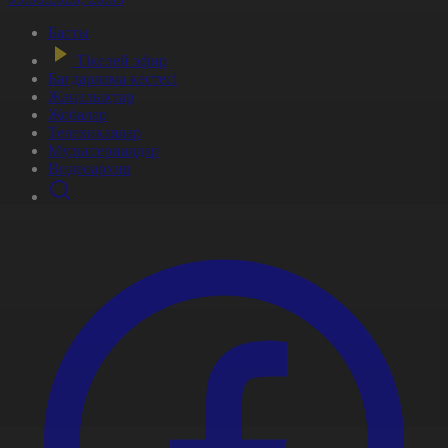
Басты
Тікелей эфир
Бағдарлама кестесі
Жаңалықтар
Жобалар
Телехикаялар
Мультсериалдар
Видеоархив