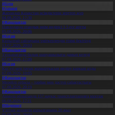
#Білім
#Aqparat
Жапондар Қазақстан өсімдіктерін зерттеп жүр
04.08.2026, 17:30
#Жаңалықтар
Павлодарда отандық өнім өндірісі 1,5 есе артты
05.08.2026, 20:06
#Қоғам
Құрылтай сайлауына үміткерлердің тізімі бекітілді
13.07.2026, 20:03
#Жаңалықтар
Түпқарағанда балық шаруашылығы дамып келеді
07.08.2026, 17:09
#Қоғам
Құс еті мен тауық жұмыртқасын өндіру қарқын алды
07.08.2026, 10:05
#Жаңалықтар
Мерейлі отбасы – тәрбие мен дәстүр сабақтастығы
07.08.2026, 20:19
#Жаңалықтар
Ақмола облысында 157 науқас трансплантацияға мұқтаж
06.08.2026, 17:11
#Мәдениет
Ұлттық архивтің құрылғанына 20 жыл
05.08.2026, 20:03