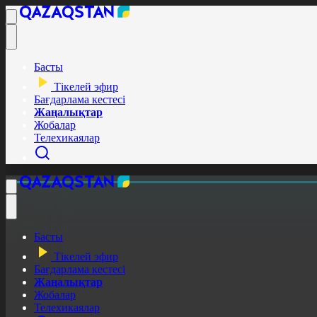
Басты
Тікелей эфир
Бағдарлама кестесі
Жаңалықтар
Жобалар
Телехикаялар
Басты
Тікелей эфир
Бағдарлама кестесі
Жаңалықтар
Жобалар
Телехикаялар