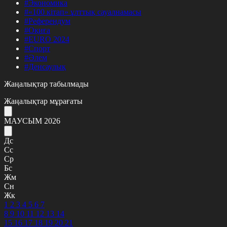
#Экономика
#«100 кітап» ұлттық сауалнамасы
#Референдум
#Оқиға
#EURO 2024
#Спорт
#Әлем
#Денсаулық
Жаңалықтар табылмады
Жаңалықтар мұрағаты
МАУСЫМ 2026
Дс
Сс
Ср
Бс
Жм
Сн
Жк
1
2
3
4
5
6
7
8
9
10
11
12
13
14
15
16
17
18
19
20
21