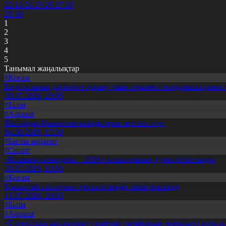
22
23
24
25
26
27
28
29
30
1
2
3
4
5
Танымал жаңалықтар
#Қоғам
Енді салалық дәрігерге қаралу үшін терапевт жолдамасы қажет 
30.07.2026, 20:05
#Білім
#Aqparat
Жапондар Қазақстан өсімдіктерін зерттеп жүр
04.08.2026, 17:30
#Басты ақпарат
#Спорт
«Болашақ ойындары – 2026» халықаралық турнирі басталды
30.07.2026, 10:01
#Қоғам
Құрылтай сайлауына үміткерлердің тізімі бекітілді
13.07.2026, 20:03
#Білім
#Aqparat
«Тәуелсіздік ұрпақтары» грантын тағайындау жөніндегі коми