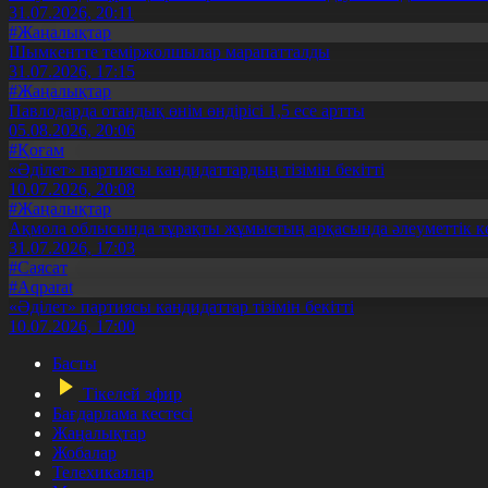
31.07.2026, 20:11
#Жаңалықтар
Шымкентте теміржолшылар марапатталды
31.07.2026, 17:15
#Жаңалықтар
Павлодарда отандық өнім өндірісі 1,5 есе артты
05.08.2026, 20:06
#Қоғам
«Әділет» партиясы кандидаттардың тізімін бекітті
10.07.2026, 20:08
#Жаңалықтар
Ақмола облысында тұрақты жұмыстың арқасында әлеуметтік к
31.07.2026, 17:03
#Саясат
#Aqparat
«Әділет» партиясы кандидаттар тізімін бекітті
10.07.2026, 17:00
Басты
Тікелей эфир
Бағдарлама кестесі
Жаңалықтар
Жобалар
Телехикаялар