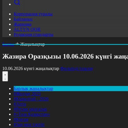
Корпорация туралы
Байланыс
Жарнама
ALTYN QOR
Редакция стандарты
Басты
Жаңалықтар
Жазира Оразқызы 10.06.2026 күнгі жа
10.06.2026 күнгі жаңалықтар
Фильтрді тазалау
Барлық жаңалықтар
#Жолдау 2025
#Құрылтай - 2026
#Апта
#Ресми оқиғалар
#«Таза Қазақстан»
#Қоғам
#Заң мен тәртіп