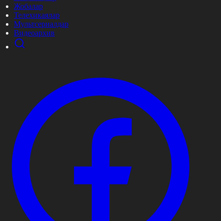
Жобалар
Телехикаялар
Мультсериалдар
Видеоархив