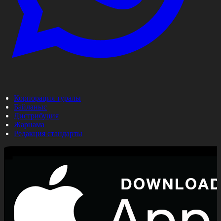
Корпорация туралы
Байланыс
Дистрибуция
Жарнама
Редакция стандарты