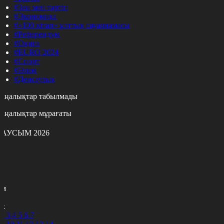
#Заң мен тәртіп
#Экономика
#«100 кітап» ұлттық сауалнамасы
#Референдум
#Оқиға
#EURO 2024
#Спорт
#Әлем
#Денсаулық
аңалықтар табылмады
аңалықтар мұрағаты
АУСЫМ 2026
с
с
р
с
м
н
к
2
3
4
5
6
7