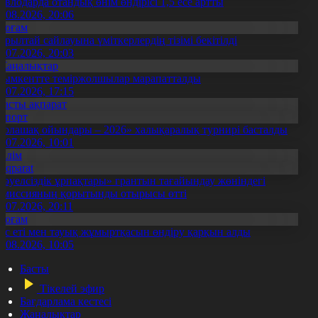
авлодарда отандық өнім өндірісі 1,5 есе артты
5.08.2026, 20:06
Қоғам
ұрылтай сайлауына үміткерлердің тізімі бекітілді
3.07.2026, 20:03
Жаңалықтар
ымкентте теміржолшылар марапатталды
1.07.2026, 17:15
Басты ақпарат
Спорт
Болашақ ойындары – 2026» халықаралық турнирі басталды
0.07.2026, 10:01
Білім
Aqparat
Тәуелсіздік ұрпақтары» грантын тағайындау жөніндегі
омиссияның қорытынды отырысы өтті
1.07.2026, 20:11
Қоғам
ұс еті мен тауық жұмыртқасын өндіру қарқын алды
7.08.2026, 10:05
Басты
Тікелей эфир
Бағдарлама кестесі
Жаңалықтар