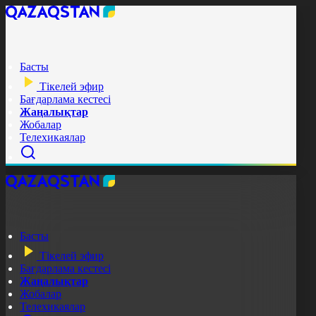
Басты
Тікелей эфир
Бағдарлама кестесі
Жаңалықтар
Жобалар
Телехикаялар
Басты
Тікелей эфир
Бағдарлама кестесі
Жаңалықтар
Жобалар
Телехикаялар