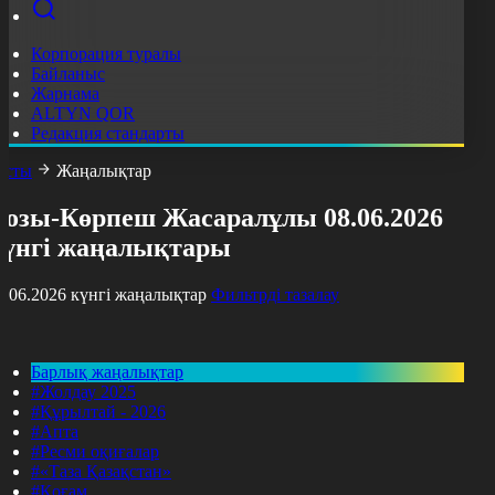
Корпорация туралы
Байланыс
Жарнама
ALTYN QOR
Редакция стандарты
асты
Жаңалықтар
Қозы-Көрпеш Жасаралұлы 08.06.2026
күнгі жаңалықтары
8.06.2026 күнгі жаңалықтар
Фильтрді тазалау
Барлық жаңалықтар
#Жолдау 2025
#Құрылтай - 2026
#Апта
#Ресми оқиғалар
#«Таза Қазақстан»
#Қоғам