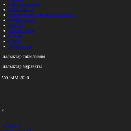
#Заң мен тәртіп
#Экономика
#«100 кітап» ұлттық сауалнамасы
#Референдум
#Оқиға
#EURO 2024
#Спорт
#Әлем
#Денсаулық
аңалықтар табылмады
аңалықтар мұрағаты
АУСЫМ 2026
с
с
р
с
м
н
к
2
3
4
5
6
7