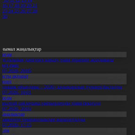
9
10
11
12
13
14
5
16
17
18
19
20
21
2
23
24
25
26
27
28
9
30
анымал жаңалықтар
Қоғам
нді салалық дәрігерге қаралу үшін терапевт жолдамасы
ажет емес
0.07.2026, 20:05
Басты ақпарат
Спорт
Болашақ ойындары – 2026» халықаралық турнирі басталды
0.07.2026, 10:01
Қоғам
ұрылтай сайлауына үміткерлердің тізімі бекітілді
3.07.2026, 20:03
Жаңалықтар
ымкентте теміржолшылар марапатталды
1.07.2026, 17:15
Білім