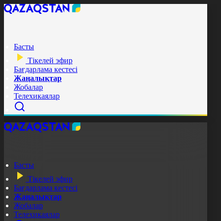
Басты
Тікелей эфир
Бағдарлама кестесі
Жаңалықтар
Жобалар
Телехикаялар
Басты
Тікелей эфир
Бағдарлама кестесі
Жаңалықтар
Жобалар
Телехикаялар