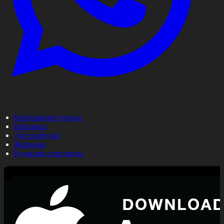
Корпорация туралы
Байланыс
Дистрибуция
Жарнама
Редакция стандарты