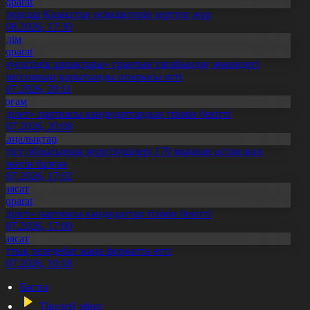
Aqparat
апондар Қазақстан өсімдіктерін зерттеп жүр
4.08.2026, 17:30
Білім
Aqparat
Тәуелсіздік ұрпақтары» грантын тағайындау жөніндегі
омиссияның қорытынды отырысы өтті
1.07.2026, 20:11
Қоғам
Әділет» партиясы кандидаттардың тізімін бекітті
0.07.2026, 20:08
Жаңалықтар
етісу облысының жүргізушілері 170 мыңнан астам жол
режесін бұзған
1.07.2026, 17:02
Саясат
Aqparat
Әділет» партиясы кандидаттар тізімін бекітті
0.07.2026, 17:00
Саясат
лттық теледебат жаңа форматта өтті
0.07.2026, 10:18
Басты
Тікелей эфир