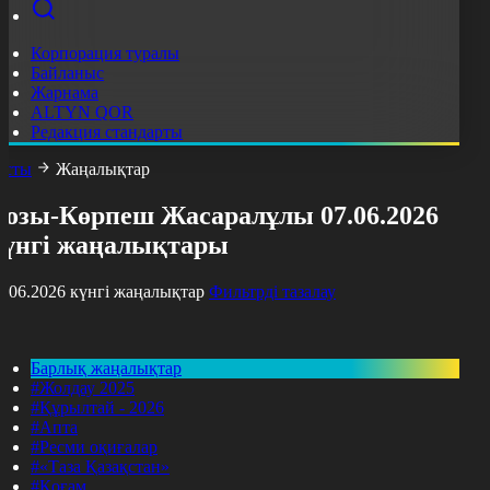
Корпорация туралы
Байланыс
Жарнама
ALTYN QOR
Редакция стандарты
асты
Жаңалықтар
Қозы-Көрпеш Жасаралұлы 07.06.2026
күнгі жаңалықтары
7.06.2026 күнгі жаңалықтар
Фильтрді тазалау
Барлық жаңалықтар
#Жолдау 2025
#Құрылтай - 2026
#Апта
#Ресми оқиғалар
#«Таза Қазақстан»
#Қоғам