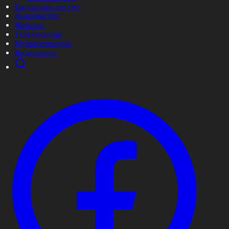
Бағдарлама кестесі
Жаңалықтар
Жобалар
Телехикаялар
Мультсериалдар
Видеоархив