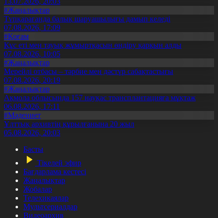
13.07.2026, 20:03
#Жаңалықтар
Түпқарағанда балық шаруашылығы дамып келеді
07.08.2026, 17:09
#Қоғам
Құс еті мен тауық жұмыртқасын өндіру қарқын алды
07.08.2026, 10:05
#Жаңалықтар
Мерейлі отбасы – тәрбие мен дәстүр сабақтастығы
07.08.2026, 20:19
#Жаңалықтар
Ақмола облысында 157 науқас трансплантацияға мұқтаж
06.08.2026, 17:11
#Мәдениет
Ұлттық архивтің құрылғанына 20 жыл
05.08.2026, 20:03
Басты
Тікелей эфир
Бағдарлама кестесі
Жаңалықтар
Жобалар
Телехикаялар
Мультсериалдар
Видеоархив