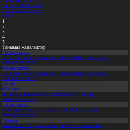
8
9
10
11
12
13
14
15
16
17
18
19
20
21
22
23
24
25
26
27
28
29
30
1
2
3
4
5
Танымал жаңалықтар
#Жаңалықтар
Мемлекеттік білім грант иегерлері тізімі жарияланды
07.08.2026, 19:46
#Жаңалықтар
Мемлекеттік білім грант иегерлері тізімі жарияланды
07.08.2026, 16:50
#Білім
#Aqparat
Жапондар Қазақстан өсімдіктерін зерттеп жүр
04.08.2026, 17:30
#Жаңалықтар
Павлодарда отандық өнім өндірісі 1,5 есе артты
05.08.2026, 20:06
#Қоғам
Құрылтай сайлауына үміткерлердің тізімі бекітілді