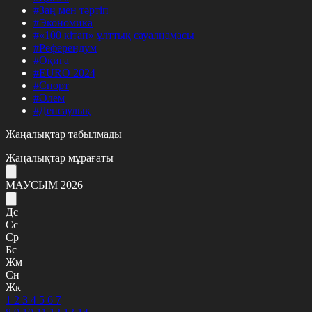
#Заң мен тәртіп
#Экономика
#«100 кітап» ұлттық сауалнамасы
#Референдум
#Оқиға
#EURO 2024
#Спорт
#Әлем
#Денсаулық
Жаңалықтар табылмады
Жаңалықтар мұрағаты
МАУСЫМ 2026
Дс
Сс
Ср
Бс
Жм
Сн
Жк
1
2
3
4
5
6
7