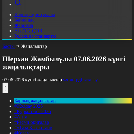
Корпорация туралы
Байланыс
Жарнама
ALTYN QOR
Редакция стандарты
Басты
Жаңалықтар
Шерхан Жамбылұлы 07.06.2026 күнгі
жаңалықтары
07.06.2026 күнгі жаңалықтар
Фильтрді тазалау
Барлық жаңалықтар
#Жолдау 2025
#Құрылтай - 2026
#Апта
#Ресми оқиғалар
#«Таза Қазақстан»
#Қоғам