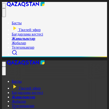
Басты
Тікелей эфир
Бағдарлама кестесі
Жаңалықтар
Жобалар
Телехикаялар
Басты
Тікелей эфир
Бағдарлама кестесі
Жаңалықтар
Жобалар
Телехикаялар