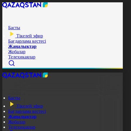
Басты
Тікелей эфир
Бағдарлама кестесі
Жаңалықтар
Жобалар
Телехикаялар
Басты
Тікелей эфир
Бағдарлама кестесі
Жаңалықтар
Жобалар
Телехикаялар