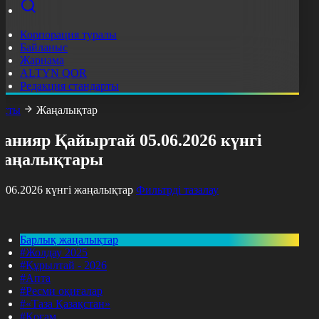
Корпорация туралы
Байланыс
Жарнама
ALTYN QOR
Редакция стандарты
асты
Жаңалықтар
анияр Қайыртай 05.06.2026 күнгі
жаңалықтары
5.06.2026 күнгі жаңалықтар
Фильтрді тазалау
Барлық жаңалықтар
#Жолдау 2025
#Құрылтай - 2026
#Апта
#Ресми оқиғалар
#«Таза Қазақстан»
#Қоғам