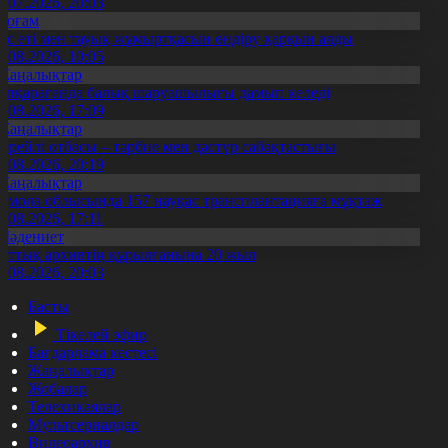
3.07.2026, 20:03
Қоғам
ұс еті мен тауық жұмыртқасын өндіру қарқын алды
7.08.2026, 10:05
Жаңалықтар
үпқарағанда балық шаруашылығы дамып келеді
7.08.2026, 17:09
Жаңалықтар
ерейлі отбасы – тәрбие мен дәстүр сабақтастығы
7.08.2026, 20:19
Жаңалықтар
қмола облысында 157 науқас трансплантацияға мұқтаж
6.08.2026, 17:11
Мәдениет
лттық архивтің құрылғанына 20 жыл
5.08.2026, 20:03
Басты
Тікелей эфир
Бағдарлама кестесі
Жаңалықтар
Жобалар
Телехикаялар
Мультсериалдар
Видеоархив