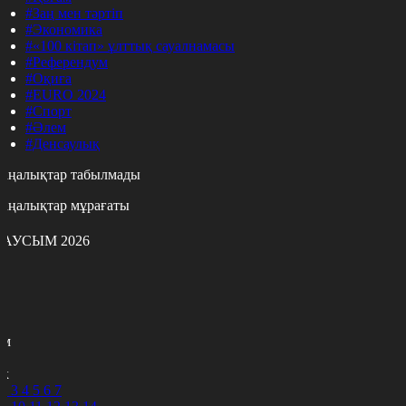
#Заң мен тәртіп
#Экономика
#«100 кітап» ұлттық сауалнамасы
#Референдум
#Оқиға
#EURO 2024
#Спорт
#Әлем
#Денсаулық
аңалықтар табылмады
аңалықтар мұрағаты
АУСЫМ 2026
с
с
р
с
м
н
к
2
3
4
5
6
7