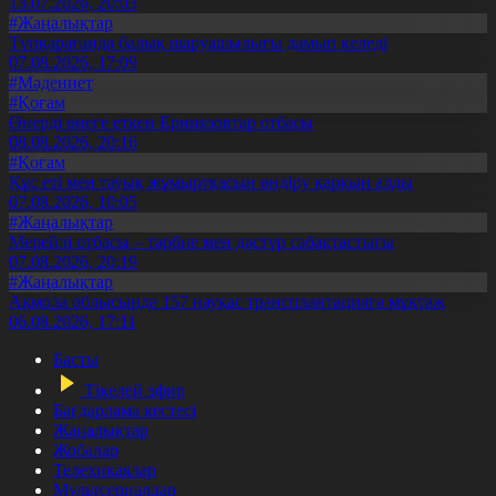
13.07.2026, 20:03
#Жаңалықтар
Түпқарағанда балық шаруашылығы дамып келеді
07.08.2026, 17:09
#Мәдениет
#Қоғам
Өнерді өнеге еткен Ерниязовтар отбасы
08.08.2026, 20:16
#Қоғам
Құс еті мен тауық жұмыртқасын өндіру қарқын алды
07.08.2026, 10:05
#Жаңалықтар
Мерейлі отбасы – тәрбие мен дәстүр сабақтастығы
07.08.2026, 20:19
#Жаңалықтар
Ақмола облысында 157 науқас трансплантацияға мұқтаж
06.08.2026, 17:11
Басты
Тікелей эфир
Бағдарлама кестесі
Жаңалықтар
Жобалар
Телехикаялар
Мультсериалдар