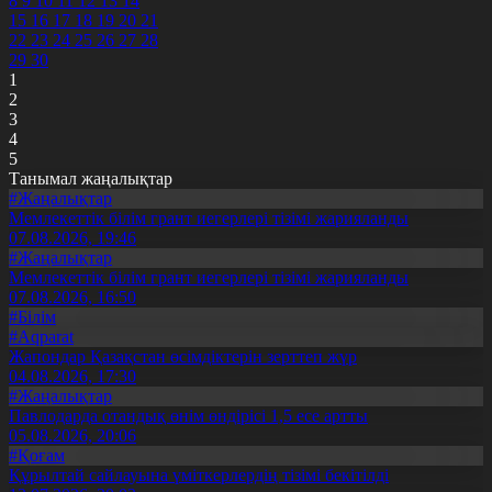
8
9
10
11
12
13
14
15
16
17
18
19
20
21
22
23
24
25
26
27
28
29
30
1
2
3
4
5
Танымал жаңалықтар
#Жаңалықтар
Мемлекеттік білім грант иегерлері тізімі жарияланды
07.08.2026, 19:46
#Жаңалықтар
Мемлекеттік білім грант иегерлері тізімі жарияланды
07.08.2026, 16:50
#Білім
#Aqparat
Жапондар Қазақстан өсімдіктерін зерттеп жүр
04.08.2026, 17:30
#Жаңалықтар
Павлодарда отандық өнім өндірісі 1,5 есе артты
05.08.2026, 20:06
#Қоғам
Құрылтай сайлауына үміткерлердің тізімі бекітілді