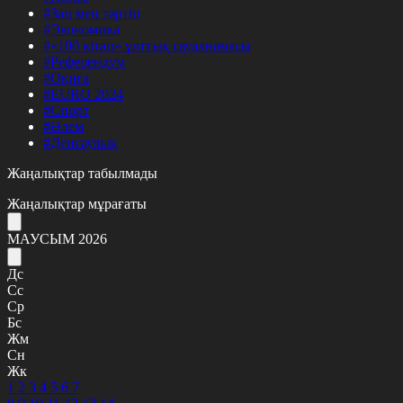
#Заң мен тәртіп
#Экономика
#«100 кітап» ұлттық сауалнамасы
#Референдум
#Оқиға
#EURO 2024
#Спорт
#Әлем
#Денсаулық
Жаңалықтар табылмады
Жаңалықтар мұрағаты
МАУСЫМ 2026
Дс
Сс
Ср
Бс
Жм
Сн
Жк
1
2
3
4
5
6
7