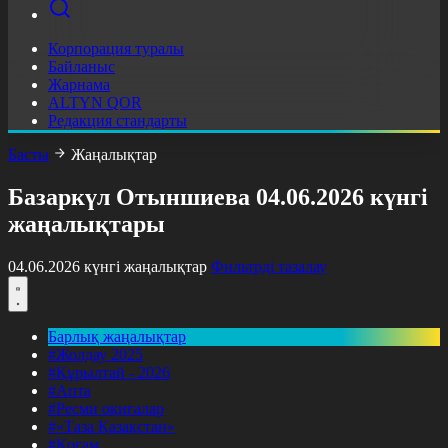
Корпорация туралы
Байланыс
Жарнама
ALTYN QOR
Редакция стандарты
Басты
Жаңалықтар
Базаркүл Отыншиева 04.06.2026 күнгі
жаңалықтары
04.06.2026 күнгі жаңалықтар
Фильтрді тазалау
Барлық жаңалықтар
#Жолдау 2025
#Құрылтай - 2026
#Апта
#Ресми оқиғалар
#«Таза Қазақстан»
#Қоғам