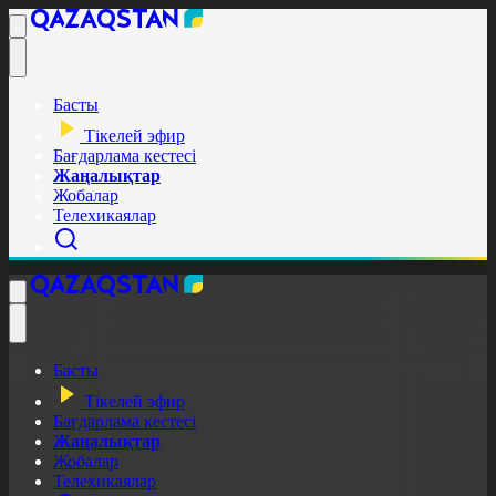
Басты
Тікелей эфир
Бағдарлама кестесі
Жаңалықтар
Жобалар
Телехикаялар
Басты
Тікелей эфир
Бағдарлама кестесі
Жаңалықтар
Жобалар
Телехикаялар