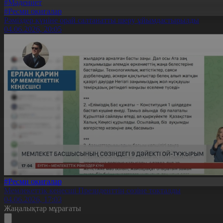
#Мәдениет
#Ресми оқиғалар
Рәміздер күніне орай салтанатты шеру ұйымдастырылды
04.06.2026, 20:05
#Ресми оқиғалар
Мемлекеттік кеңесші Президенттің сөзіне тоқталды
04.06.2026, 17:03
Жаңалықтар мұрағаты