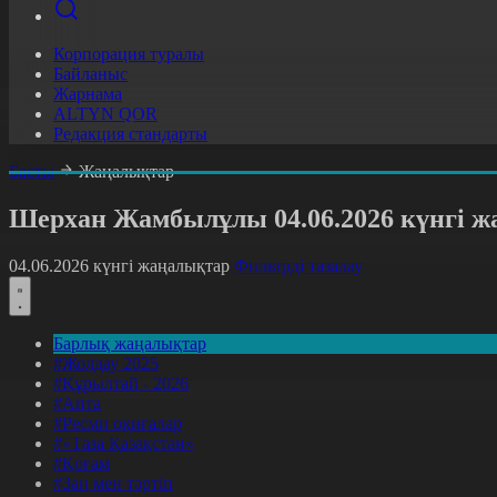
Корпорация туралы
Байланыс
Жарнама
ALTYN QOR
Редакция стандарты
Басты
Жаңалықтар
Шерхан Жамбылұлы 04.06.2026 күнгі 
04.06.2026 күнгі жаңалықтар
Фильтрді тазалау
Барлық жаңалықтар
#Жолдау 2025
#Құрылтай - 2026
#Апта
#Ресми оқиғалар
#«Таза Қазақстан»
#Қоғам
#Заң мен тәртіп