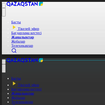
Басты
Тікелей эфир
Бағдарлама кестесі
Жаңалықтар
Жобалар
Телехикаялар
Басты
Тікелей эфир
Бағдарлама кестесі
Жаңалықтар
Жобалар
Телехикаялар