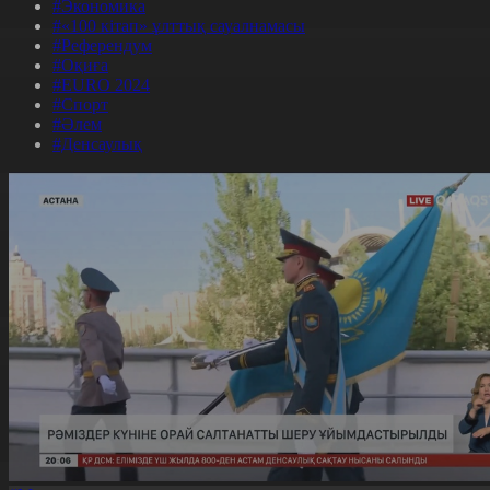
#Экономика
#«100 кітап» ұлттық сауалнамасы
#Референдум
#Оқиға
#EURO 2024
#Спорт
#Әлем
#Денсаулық