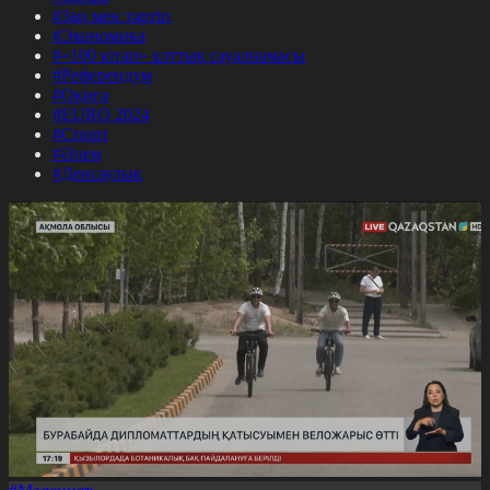
#Заң мен тәртіп
#Экономика
#«100 кітап» ұлттық сауалнамасы
#Референдум
#Оқиға
#EURO 2024
#Спорт
#Әлем
#Денсаулық