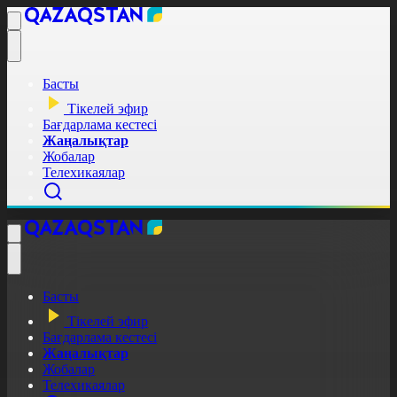
Басты
Тікелей эфир
Бағдарлама кестесі
Жаңалықтар
Жобалар
Телехикаялар
Басты
Тікелей эфир
Бағдарлама кестесі
Жаңалықтар
Жобалар
Телехикаялар