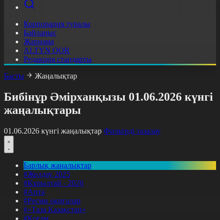
Корпорация туралы
Байланыс
Жарнама
ALTYN QOR
Редакция стандарты
Басты
Жаңалықтар
Бибінұр Әмірханқызы 01.06.2026 күнгі
жаңалықтары
01.06.2026 күнгі жаңалықтар
Фильтрді тазалау
Барлық жаңалықтар
#Жолдау 2025
#Құрылтай - 2026
#Апта
#Ресми оқиғалар
#«Таза Қазақстан»
#Қоғам