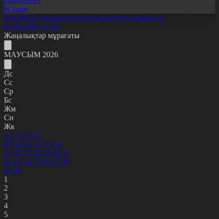
#Мәдениет
#Спорт
Бурабайда дипломаттар велосипедпен жарысты
01.06.2026, 17:30
Жаңалықтар мұрағаты
МАУСЫМ 2026
Дс
Сс
Ср
Бс
Жм
Сн
Жк
1
2
3
4
5
6
7
8
9
10
11
12
13
14
15
16
17
18
19
20
21
22
23
24
25
26
27
28
29
30
1
2
3
4
5