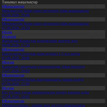
Танымал жаңалықтар
#Жаңалықтар
Мемлекеттік білім грант иегерлері тізімі жарияланды
07.08.2026, 19:46
#Жаңалықтар
Мемлекеттік білім грант иегерлері тізімі жарияланды
07.08.2026, 16:50
#Білім
#Aqparat
Жапондар Қазақстан өсімдіктерін зерттеп жүр
04.08.2026, 17:30
#Жаңалықтар
Павлодарда отандық өнім өндірісі 1,5 есе артты
05.08.2026, 20:06
#Қоғам
Құрылтай сайлауына үміткерлердің тізімі бекітілді
13.07.2026, 20:03
#Жаңалықтар
Түпқарағанда балық шаруашылығы дамып келеді
07.08.2026, 17:09
#Қоғам
Құс еті мен тауық жұмыртқасын өндіру қарқын алды
07.08.2026, 10:05
#Жаңалықтар
Мерейлі отбасы – тәрбие мен дәстүр сабақтастығы