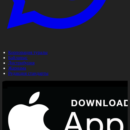
Корпорация туралы
Байланыс
Дистрибуция
Жарнама
Редакция стандарты