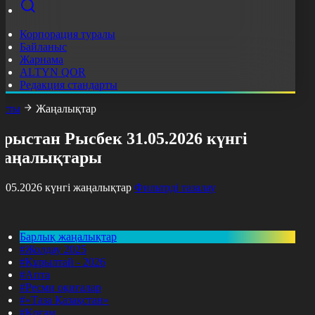
Корпорация туралы
Байланыс
Жарнама
ALTYN QOR
Редакция стандарты
асты
Жаңалықтар
рыстан Рысбек 31.05.2026 күнгі
жаңалықтары
1.05.2026 күнгі жаңалықтар
Фильтрді тазалау
Барлық жаңалықтар
#Жолдау 2025
#Құрылтай - 2026
#Апта
#Ресми оқиғалар
#«Таза Қазақстан»
#Қоғам