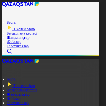
Басты
Тікелей эфир
Бағдарлама кестесі
Жаңалықтар
Жобалар
Телехикаялар
Басты
Тікелей эфир
Бағдарлама кестесі
Жаңалықтар
Жобалар
Телехикаялар