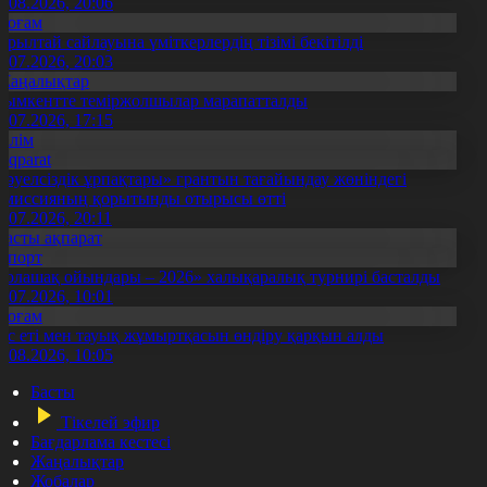
5.08.2026, 20:06
Қоғам
ұрылтай сайлауына үміткерлердің тізімі бекітілді
3.07.2026, 20:03
Жаңалықтар
ымкентте теміржолшылар марапатталды
1.07.2026, 17:15
Білім
Aqparat
Тәуелсіздік ұрпақтары» грантын тағайындау жөніндегі
омиссияның қорытынды отырысы өтті
1.07.2026, 20:11
Басты ақпарат
Спорт
Болашақ ойындары – 2026» халықаралық турнирі басталды
0.07.2026, 10:01
Қоғам
ұс еті мен тауық жұмыртқасын өндіру қарқын алды
7.08.2026, 10:05
Басты
Тікелей эфир
Бағдарлама кестесі
Жаңалықтар
Жобалар