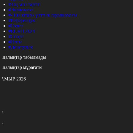
#Заң мен тәртіп
#Экономика
#«100 кітап» ұлттық сауалнамасы
#Референдум
#Оқиға
#EURO 2024
#Спорт
#Әлем
#Денсаулық
аңалықтар табылмады
аңалықтар мұрағаты
АМЫР 2026
с
с
р
с
м
н
к
7