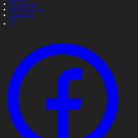
Телехикаялар
Мультсериалдар
Видеоархив