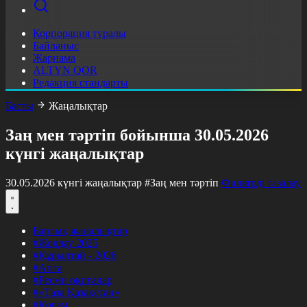
Корпорация туралы
Байланыс
Жарнама
ALTYN QOR
Редакция стандарты
Басты
Жаңалықтар
Заң мен тәртіп бойынша 30.05.2026
күнгі жаңалықтар
30.05.2026 күнгі жаңалықтар
#Заң мен тәртіп
Фильтрді тазалау
Барлық жаңалықтар
#Жолдау 2025
#Құрылтай - 2026
#Апта
#Ресми оқиғалар
#«Таза Қазақстан»
#Қоғам