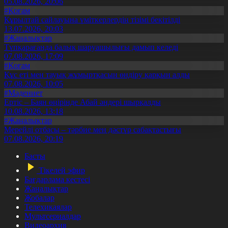
05.08.2026, 20:06
#Қоғам
Құрылтай сайлауына үміткерлердің тізімі бекітілді
13.07.2026, 20:03
#Жаңалықтар
Түпқарағанда балық шаруашылығы дамып келеді
07.08.2026, 17:09
#Қоғам
Құс еті мен тауық жұмыртқасын өндіру қарқын алды
07.08.2026, 10:05
#Мәдениет
Ертіс – Баян өңірінде Абай әндері шырқалды
10.08.2026, 13:18
#Жаңалықтар
Мерейлі отбасы – тәрбие мен дәстүр сабақтастығы
07.08.2026, 20:19
Басты
Тікелей эфир
Бағдарлама кестесі
Жаңалықтар
Жобалар
Телехикаялар
Мультсериалдар
Видеоархив