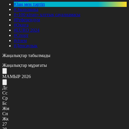
#Заң мен тәртіп
#Экономика
#«100 кітап» ұлттық сауалнамасы
#Референдум
#Оқиға
#EURO 2024
#Спорт
#Әлем
#Денсаулық
Жаңалықтар табылмады
Жаңалықтар мұрағаты
МАМЫР 2026
Дс
Сс
Ср
Бс
Жм
Сн
Жк
27