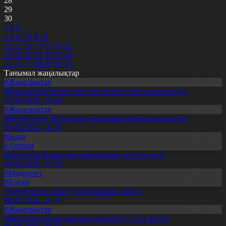
28
29
30
1
2
3
4
5
6
7
8
9
10
11
12
13
14
15
16
17
18
19
20
21
22
23
24
25
26
27
28
29
30
31
Танымал жаңалықтар
#Жаңалықтар
Мемлекеттік білім грант иегерлері тізімі жарияланды
07.08.2026, 19:46
#Жаңалықтар
Мемлекеттік білім грант иегерлері тізімі жарияланды
07.08.2026, 16:50
#Білім
#Aqparat
Жапондар Қазақстан өсімдіктерін зерттеп жүр
04.08.2026, 17:30
#Мәдениет
#Қоғам
Өнерді өнеге еткен Ерниязовтар отбасы
08.08.2026, 20:16
#Жаңалықтар
Павлодарда отандық өнім өндірісі 1,5 есе артты