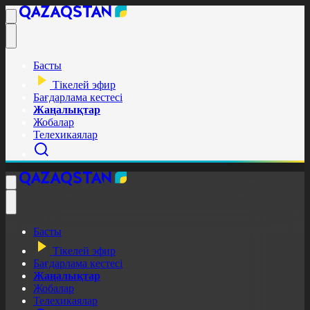
Басты
Тікелей эфир
Бағдарлама кестесі
Жаңалықтар
Жобалар
Телехикаялар
Басты
Тікелей эфир
Бағдарлама кестесі
Жаңалықтар
Жобалар
Телехикаялар