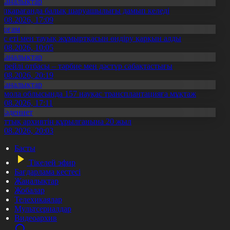
Жаңалықтар
үпқарағанда балық шаруашылығы дамып келеді
7.08.2026, 17:09
Қоғам
ұс еті мен тауық жұмыртқасын өндіру қарқын алды
7.08.2026, 10:05
Жаңалықтар
ерейлі отбасы – тәрбие мен дәстүр сабақтастығы
7.08.2026, 20:19
Жаңалықтар
қмола облысында 157 науқас трансплантацияға мұқтаж
6.08.2026, 17:11
Мәдениет
лттық архивтің құрылғанына 20 жыл
5.08.2026, 20:03
Басты
Тікелей эфир
Бағдарлама кестесі
Жаңалықтар
Жобалар
Телехикаялар
Мультсериалдар
Видеоархив