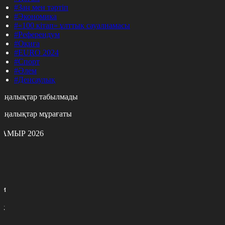
#Заң мен тәртіп
#Экономика
#«100 кітап» ұлттық сауалнамасы
#Референдум
#Оқиға
#EURO 2024
#Спорт
#Әлем
#Денсаулық
аңалықтар табылмады
аңалықтар мұрағаты
АМЫР 2026
с
с
р
с
м
н
к
7