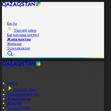
Басты
Тікелей эфир
Бағдарлама кестесі
Жаңалықтар
Жобалар
Телехикаялар
Басты
Тікелей эфир
Бағдарлама кестесі
Жаңалықтар
Жобалар
Телехикаялар