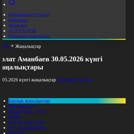
Корпорация туралы
Байланыс
Жарнама
ALTYN QOR
Редакция стандарты
асты
Жаңалықтар
олат Аманбаев 30.05.2026 күнгі
жаңалықтары
0.05.2026 күнгі жаңалықтар
Фильтрді тазалау
Барлық жаңалықтар
#Жолдау 2025
#Құрылтай - 2026
#Апта
#Ресми оқиғалар
#«Таза Қазақстан»
#Қоғам