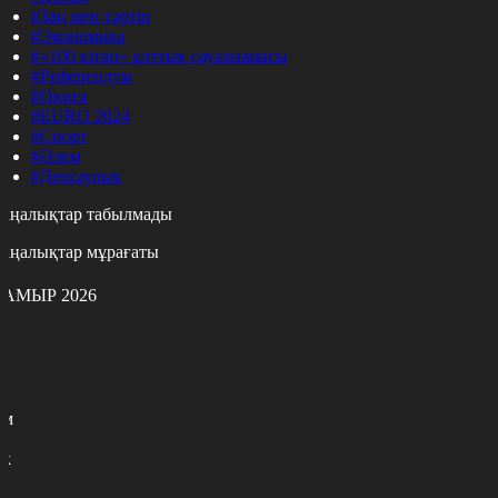
#Заң мен тәртіп
#Экономика
#«100 кітап» ұлттық сауалнамасы
#Референдум
#Оқиға
#EURO 2024
#Спорт
#Әлем
#Денсаулық
аңалықтар табылмады
аңалықтар мұрағаты
АМЫР 2026
с
с
р
с
м
н
к
7