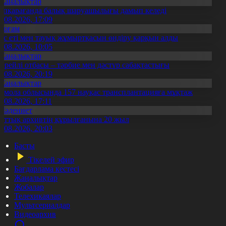
Жаңалықтар
үпқарағанда балық шаруашылығы дамып келеді
7.08.2026, 17:09
Қоғам
ұс еті мен тауық жұмыртқасын өндіру қарқын алды
7.08.2026, 10:05
Жаңалықтар
ерейлі отбасы – тәрбие мен дәстүр сабақтастығы
7.08.2026, 20:19
Жаңалықтар
қмола облысында 157 науқас трансплантацияға мұқтаж
6.08.2026, 17:11
Мәдениет
лттық архивтің құрылғанына 20 жыл
5.08.2026, 20:03
Басты
Тікелей эфир
Бағдарлама кестесі
Жаңалықтар
Жобалар
Телехикаялар
Мультсериалдар
Видеоархив