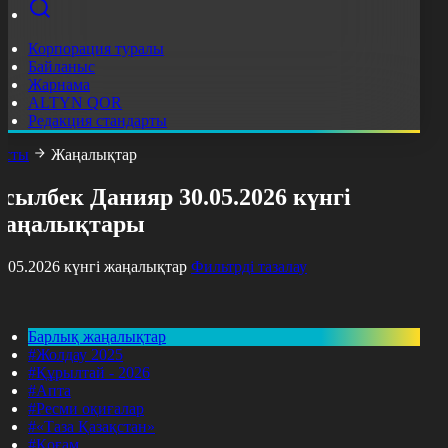
Корпорация туралы
Байланыс
Жарнама
ALTYN QOR
Редакция стандарты
асты
Жаңалықтар
сылбек Данияр 30.05.2026 күнгі
жаңалықтары
0.05.2026 күнгі жаңалықтар
Фильтрді тазалау
Барлық жаңалықтар
#Жолдау 2025
#Құрылтай - 2026
#Апта
#Ресми оқиғалар
#«Таза Қазақстан»
#Қоғам