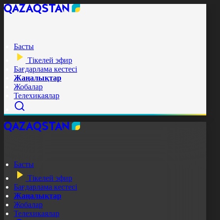
Басты
Тікелей эфир
Бағдарлама кестесі
Жаңалықтар
Жобалар
Телехикаялар
Басты
Тікелей эфир
Бағдарлама кестесі
Жаңалықтар
Жобалар
Телехикаялар