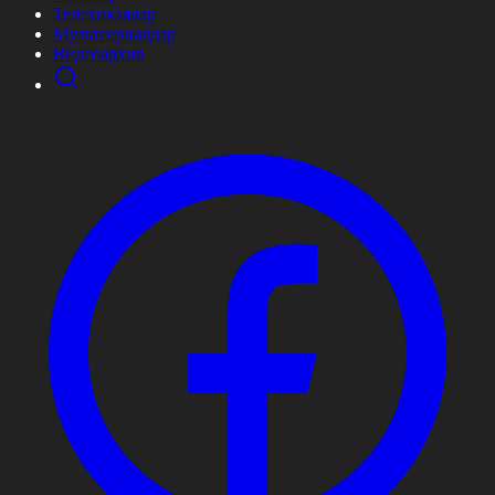
Телехикаялар
Мультсериалдар
Видеоархив