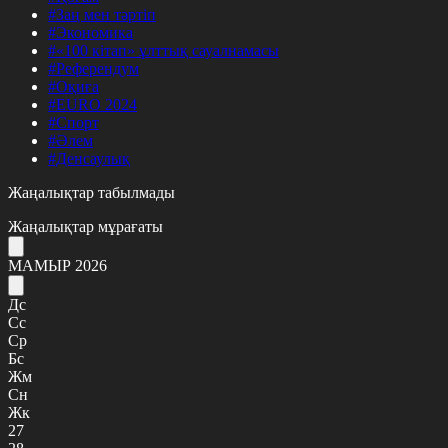
#Заң мен тәртіп
#Экономика
#«100 кітап» ұлттық сауалнамасы
#Референдум
#Оқиға
#EURO 2024
#Спорт
#Әлем
#Денсаулық
Жаңалықтар табылмады
Жаңалықтар мұрағаты
МАМЫР 2026
Дс
Сс
Ср
Бс
Жм
Сн
Жк
27