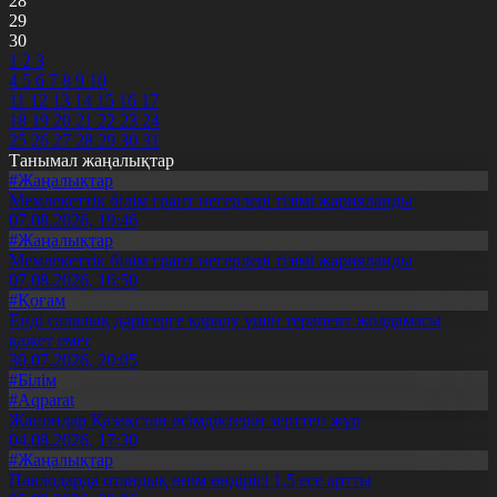
28
29
30
1
2
3
4
5
6
7
8
9
10
11
12
13
14
15
16
17
18
19
20
21
22
23
24
25
26
27
28
29
30
31
Танымал жаңалықтар
#Жаңалықтар
Мемлекеттік білім грант иегерлері тізімі жарияланды
07.08.2026, 19:46
#Жаңалықтар
Мемлекеттік білім грант иегерлері тізімі жарияланды
07.08.2026, 16:50
#Қоғам
Енді салалық дәрігерге қаралу үшін терапевт жолдамасы
қажет емес
30.07.2026, 20:05
#Білім
#Aqparat
Жапондар Қазақстан өсімдіктерін зерттеп жүр
04.08.2026, 17:30
#Жаңалықтар
Павлодарда отандық өнім өндірісі 1,5 есе артты