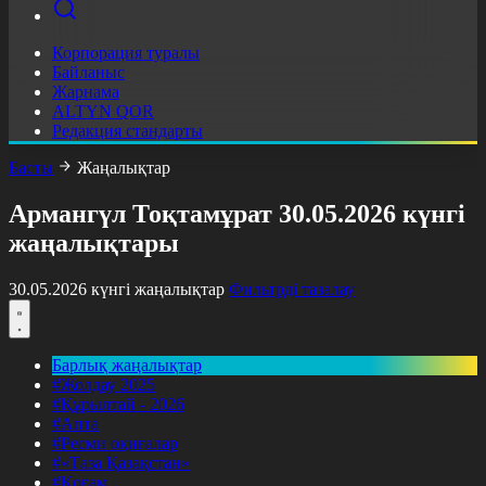
Корпорация туралы
Байланыс
Жарнама
ALTYN QOR
Редакция стандарты
Басты
Жаңалықтар
Армангүл Тоқтамұрат 30.05.2026 күнгі
жаңалықтары
30.05.2026 күнгі жаңалықтар
Фильтрді тазалау
Барлық жаңалықтар
#Жолдау 2025
#Құрылтай - 2026
#Апта
#Ресми оқиғалар
#«Таза Қазақстан»
#Қоғам