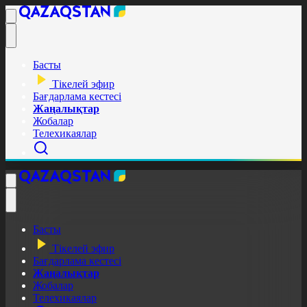
Басты
Тікелей эфир
Бағдарлама кестесі
Жаңалықтар
Жобалар
Телехикаялар
Басты
Тікелей эфир
Бағдарлама кестесі
Жаңалықтар
Жобалар
Телехикаялар