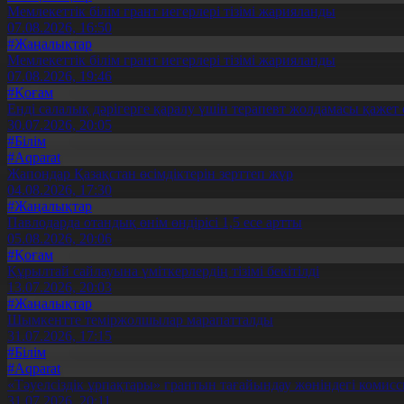
Мемлекеттік білім грант иегерлері тізімі жарияланды
07.08.2026, 16:50
#Жаңалықтар
Мемлекеттік білім грант иегерлері тізімі жарияланды
07.08.2026, 19:46
#Қоғам
Енді салалық дәрігерге қаралу үшін терапевт жолдамасы қажет 
30.07.2026, 20:05
#Білім
#Aqparat
Жапондар Қазақстан өсімдіктерін зерттеп жүр
04.08.2026, 17:30
#Жаңалықтар
Павлодарда отандық өнім өндірісі 1,5 есе артты
05.08.2026, 20:06
#Қоғам
Құрылтай сайлауына үміткерлердің тізімі бекітілді
13.07.2026, 20:03
#Жаңалықтар
Шымкентте теміржолшылар марапатталды
31.07.2026, 17:15
#Білім
#Aqparat
«Тәуелсіздік ұрпақтары» грантын тағайындау жөніндегі коми
31.07.2026, 20:11