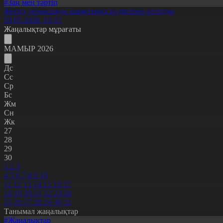
#Заң мен тәртіп
Жетісу облысында алаяқтыққа күдіктілер ұсталды
29.05.2026, 13:15
Жаңалықтар мұрағаты
МАМЫР 2026
Дс
Сс
Ср
Бс
Жм
Сн
Жк
27
28
29
30
1
2
3
4
5
6
7
8
9
10
11
12
13
14
15
16
17
18
19
20
21
22
23
24
25
26
27
28
29
30
31
Танымал жаңалықтар
#Жаңалықтар