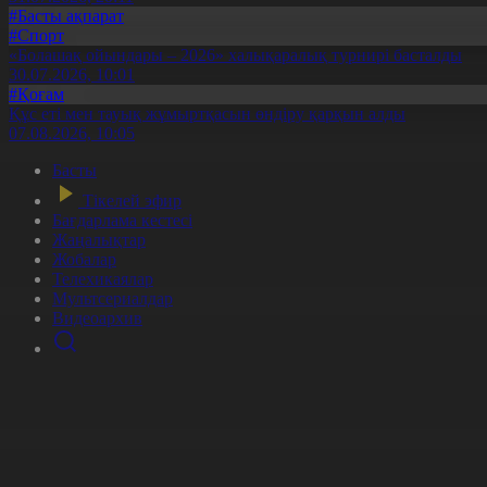
#Басты ақпарат
#Спорт
«Болашақ ойындары – 2026» халықаралық турнирі басталды
30.07.2026, 10:01
#Қоғам
Құс еті мен тауық жұмыртқасын өндіру қарқын алды
07.08.2026, 10:05
Басты
Тікелей эфир
Бағдарлама кестесі
Жаңалықтар
Жобалар
Телехикаялар
Мультсериалдар
Видеоархив