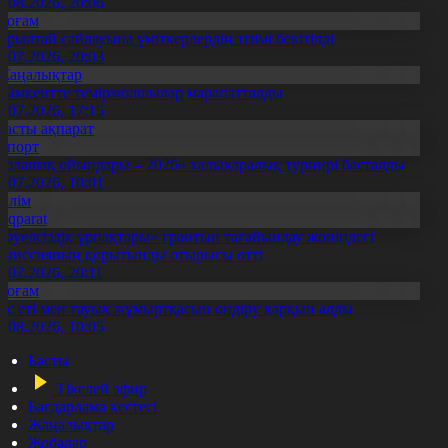
5.08.2026, 20:06
Қоғам
ұрылтай сайлауына үміткерлердің тізімі бекітілді
3.07.2026, 20:03
Жаңалықтар
ымкентте теміржолшылар марапатталды
1.07.2026, 17:15
Басты ақпарат
Спорт
Болашақ ойындары – 2026» халықаралық турнирі басталды
0.07.2026, 10:01
Білім
Aqparat
Тәуелсіздік ұрпақтары» грантын тағайындау жөніндегі
омиссияның қорытынды отырысы өтті
1.07.2026, 20:11
Қоғам
ұс еті мен тауық жұмыртқасын өндіру қарқын алды
7.08.2026, 10:05
Басты
Тікелей эфир
Бағдарлама кестесі
Жаңалықтар
Жобалар