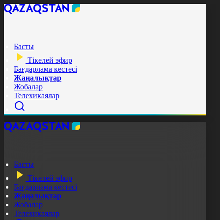
Басты
Тікелей эфир
Бағдарлама кестесі
Жаңалықтар
Жобалар
Телехикаялар
Басты
Тікелей эфир
Бағдарлама кестесі
Жаңалықтар
Жобалар
Телехикаялар