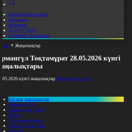
Корпорация туралы
Байланыс
Жарнама
ALTYN QOR
Редакция стандарты
асты
Жаңалықтар
рмангүл Тоқтамұрат 28.05.2026 күнгі
жаңалықтары
8.05.2026 күнгі жаңалықтар
Фильтрді тазалау
Барлық жаңалықтар
#Жолдау 2025
#Құрылтай - 2026
#Апта
#Ресми оқиғалар
#«Таза Қазақстан»
#Қоғам