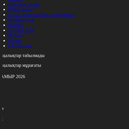
#Заң мен тәртіп
#Экономика
#«100 кітап» ұлттық сауалнамасы
#Референдум
#Оқиға
#EURO 2024
#Спорт
#Әлем
#Денсаулық
аңалықтар табылмады
аңалықтар мұрағаты
АМЫР 2026
с
с
р
с
м
н
к
7