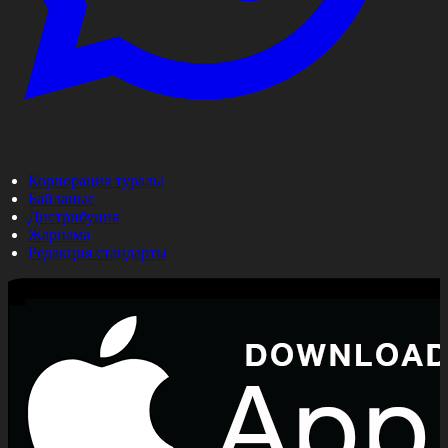
Корпорация туралы
Байланыс
Дистрибуция
Жарнама
Редакция стандарты