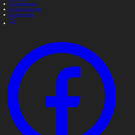
Телехикаялар
Мультсериалдар
Видеоархив