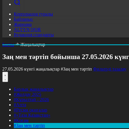
Корпорация туралы
Байланыс
Жарнама
ALTYN QOR
Редакция стандарты
Басты
Жаңалықтар
Заң мен тәртіп бойынша 27.05.2026 күн
27.05.2026 күнгі жаңалықтар
#Заң мен тәртіп
Фильтрді тазалау
Барлық жаңалықтар
#Жолдау 2025
#Құрылтай - 2026
#Апта
#Ресми оқиғалар
#«Таза Қазақстан»
#Қоғам
#Заң мен тәртіп