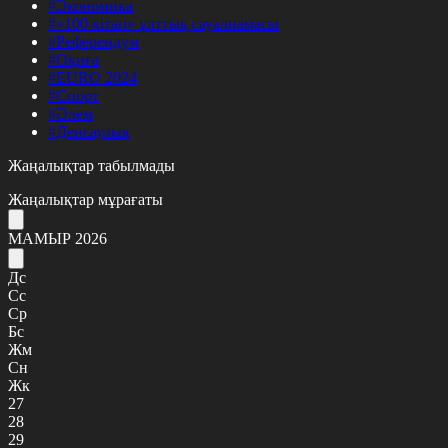
#Экономика
#«100 кітап» ұлттық сауалнамасы
#Референдум
#Оқиға
#EURO 2024
#Спорт
#Әлем
#Денсаулық
Жаңалықтар табылмады
Жаңалықтар мұрағаты
МАМЫР 2026
Дс
Сс
Ср
Бс
Жм
Сн
Жк
27
28
29