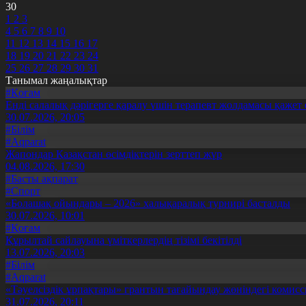
30
1
2
3
4
5
6
7
8
9
10
11
12
13
14
15
16
17
18
19
20
21
22
23
24
25
26
27
28
29
30
31
Танымал жаңалықтар
#Қоғам
Енді салалық дәрігерге қаралу үшін терапевт жолдамасы қажет 
30.07.2026, 20:05
#Білім
#Aqparat
Жапондар Қазақстан өсімдіктерін зерттеп жүр
04.08.2026, 17:30
#Басты ақпарат
#Спорт
«Болашақ ойындары – 2026» халықаралық турнирі басталды
30.07.2026, 10:01
#Қоғам
Құрылтай сайлауына үміткерлердің тізімі бекітілді
13.07.2026, 20:03
#Білім
#Aqparat
«Тәуелсіздік ұрпақтары» грантын тағайындау жөніндегі коми
31.07.2026, 20:11