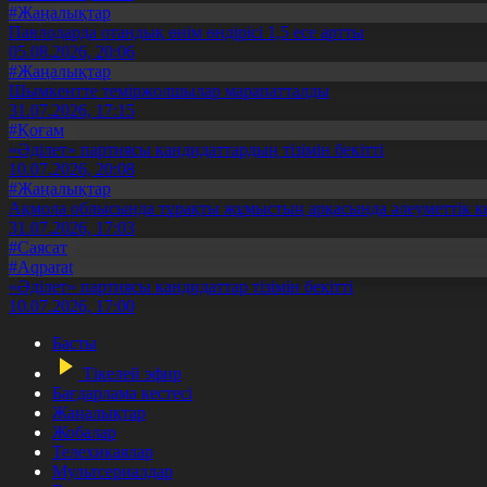
#Жаңалықтар
Павлодарда отандық өнім өндірісі 1,5 есе артты
05.08.2026, 20:06
#Жаңалықтар
Шымкентте теміржолшылар марапатталды
31.07.2026, 17:15
#Қоғам
«Әділет» партиясы кандидаттардың тізімін бекітті
10.07.2026, 20:08
#Жаңалықтар
Ақмола облысында тұрақты жұмыстың арқасында әлеуметтік к
31.07.2026, 17:03
#Саясат
#Aqparat
«Әділет» партиясы кандидаттар тізімін бекітті
10.07.2026, 17:00
Басты
Тікелей эфир
Бағдарлама кестесі
Жаңалықтар
Жобалар
Телехикаялар
Мультсериалдар