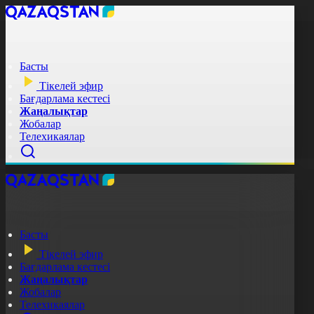
Басты
Тікелей эфир
Бағдарлама кестесі
Жаңалықтар
Жобалар
Телехикаялар
Басты
Тікелей эфир
Бағдарлама кестесі
Жаңалықтар
Жобалар
Телехикаялар