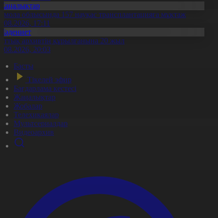
Жаңалықтар
қмола облысында 157 науқас трансплантацияға мұқтаж
6.08.2026, 17:11
Мәдениет
лттық архивтің құрылғанына 20 жыл
5.08.2026, 20:03
Басты
Тікелей эфир
Бағдарлама кестесі
Жаңалықтар
Жобалар
Телехикаялар
Мультсериалдар
Видеоархив