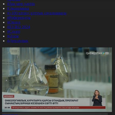
#Заң мен тәртіп
#Экономика
#«100 кітап» ұлттық сауалнамасы
#Референдум
#Оқиға
#EURO 2024
#Спорт
#Әлем
#Денсаулық