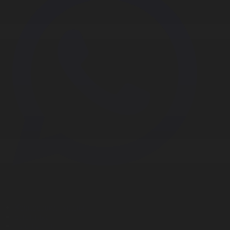
Корпорация туралы
Байланыс
Дистрибуция