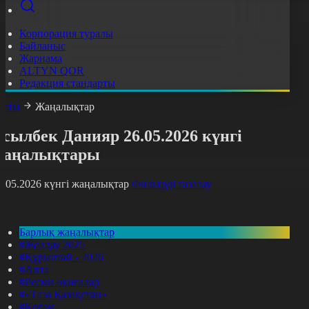
Корпорация туралы
Байланыс
Жарнама
ALTYN QOR
Редакция стандарты
асты
Жаңалықтар
сылбек Данияр 26.05.2026 күнгі
жаңалықтары
6.05.2026 күнгі жаңалықтар
Фильтрді тазалау
Барлық жаңалықтар
#Жолдау 2025
#Құрылтай - 2026
#Апта
#Ресми оқиғалар
#«Таза Қазақстан»
#Қоғам