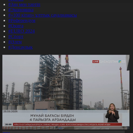
#Заң мен тәртіп
#Экономика
#«100 кітап» ұлттық сауалнамасы
#Референдум
#Оқиға
#EURO 2024
#Спорт
#Әлем
#Денсаулық