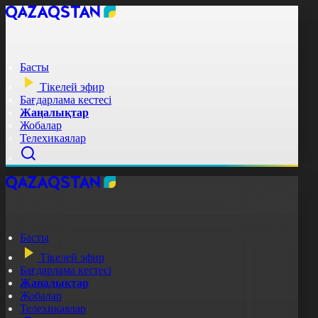
Басты
Тікелей эфир
Бағдарлама кестесі
Жаңалықтар
Жобалар
Телехикаялар
Басты
Тікелей эфир
Бағдарлама кестесі
Жаңалықтар
Жобалар
Телехикаялар