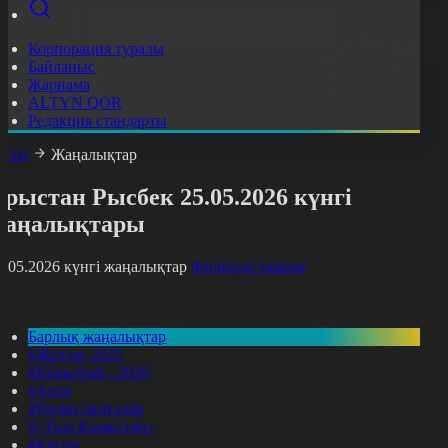
Корпорация туралы
Байланыс
Жарнама
ALTYN QOR
Редакция стандарты
асты
Жаңалықтар
рыстан Рысбек 25.05.2026 күнгі
жаңалықтары
5.05.2026 күнгі жаңалықтар
Фильтрді тазалау
Барлық жаңалықтар
#Жолдау 2025
#Құрылтай - 2026
#Апта
#Ресми оқиғалар
#«Таза Қазақстан»
#Қоғам