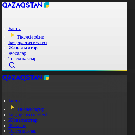
Басты
Тікелей эфир
Бағдарлама кестесі
Жаңалықтар
Жобалар
Телехикаялар
Басты
Тікелей эфир
Бағдарлама кестесі
Жаңалықтар
Жобалар
Телехикаялар