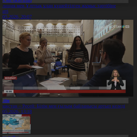
Ресми оқиғалар
олиция мен Ұлттық ұлан күшейтілген жұмыс тәртібіне
өшті
5.05.2026, 20:07
Білім
азақстан – Ресей: Білім мен ғылым байланысы артып келеді
5.05.2026, 13:18