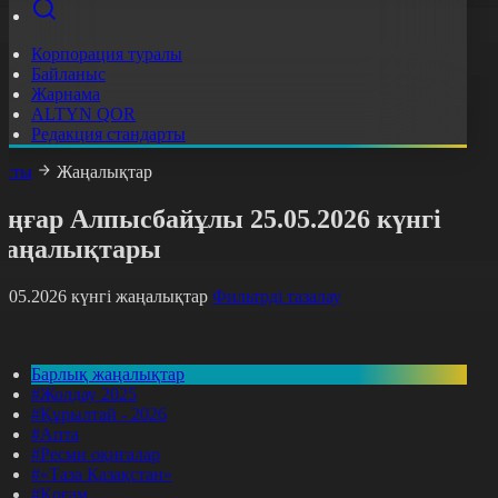
Корпорация туралы
Байланыс
Жарнама
ALTYN QOR
Редакция стандарты
асты
Жаңалықтар
Оңғар Алпысбайұлы 25.05.2026 күнгі
жаңалықтары
5.05.2026 күнгі жаңалықтар
Фильтрді тазалау
Барлық жаңалықтар
#Жолдау 2025
#Құрылтай - 2026
#Апта
#Ресми оқиғалар
#«Таза Қазақстан»
#Қоғам