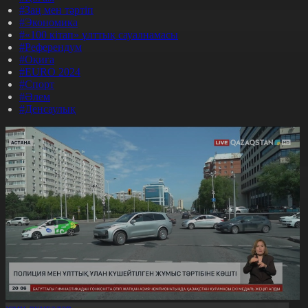
#Заң мен тәртіп
#Экономика
#«100 кітап» ұлттық сауалнамасы
#Референдум
#Оқиға
#EURO 2024
#Спорт
#Әлем
#Денсаулық