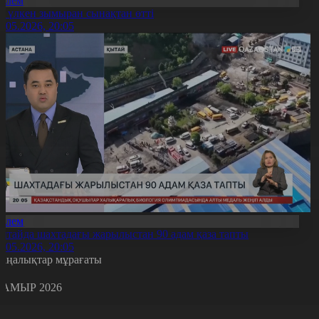
Әлем
ң үлкен зымыран сынақтан өтті
3.05.2026, 20:05
Әлем
ытайда шахтадағы жарылыстан 90 адам қаза тапты
3.05.2026, 20:05
аңалықтар мұрағаты
АМЫР 2026
с