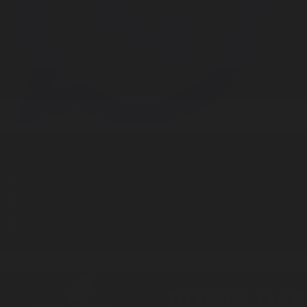
Корпорация туралы
Байланыс
Дистрибуция
Жарнама
Редакция стандарты