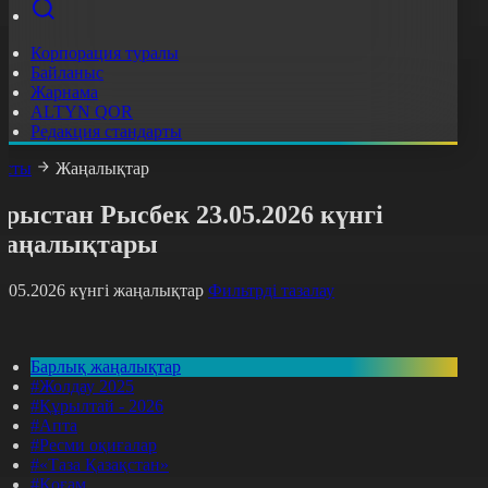
Корпорация туралы
Байланыс
Жарнама
ALTYN QOR
Редакция стандарты
асты
Жаңалықтар
рыстан Рысбек 23.05.2026 күнгі
жаңалықтары
3.05.2026 күнгі жаңалықтар
Фильтрді тазалау
Барлық жаңалықтар
#Жолдау 2025
#Құрылтай - 2026
#Апта
#Ресми оқиғалар
#«Таза Қазақстан»
#Қоғам