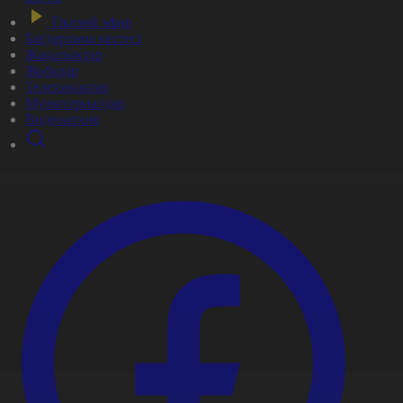
Тікелей эфир
Бағдарлама кестесі
Жаңалықтар
Жобалар
Телехикаялар
Мультсериалдар
Видеоархив