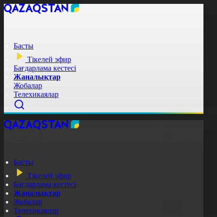
Басты
Тікелей эфир
Бағдарлама кестесі
Жаңалықтар
Жобалар
Телехикаялар
Басты
Тікелей эфир
Бағдарлама кестесі
Жаңалықтар
Жобалар
Телехикаялар