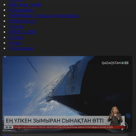
#Заң мен тәртіп
#Экономика
#«100 кітап» ұлттық сауалнамасы
#Референдум
#Оқиға
#EURO 2024
#Спорт
#Әлем
#Денсаулық