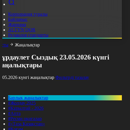
Корпорация туралы
Байланыс
Жарнама
ALTYN QOR
Редакция стандарты
асты
Жаңалықтар
ұрдаулет Сыздық 23.05.2026 күнгі
жаңалықтары
3.05.2026 күнгі жаңалықтар
Фильтрді тазалау
Барлық жаңалықтар
#Жолдау 2025
#Құрылтай - 2026
#Апта
#Ресми оқиғалар
#«Таза Қазақстан»
#Қоғам