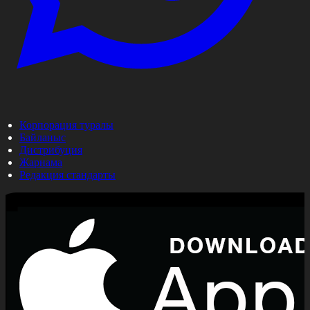
Корпорация туралы
Байланыс
Дистрибуция
Жарнама
Редакция стандарты