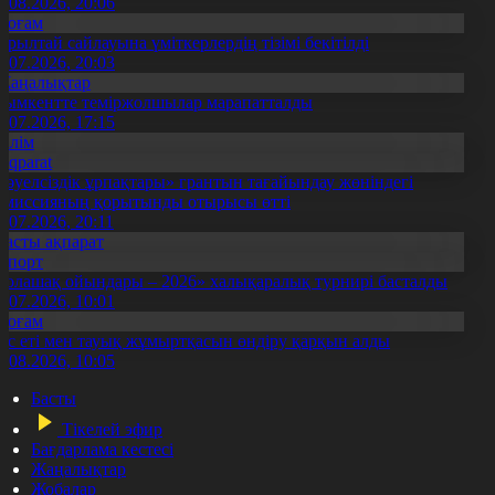
5.08.2026, 20:06
Қоғам
ұрылтай сайлауына үміткерлердің тізімі бекітілді
3.07.2026, 20:03
Жаңалықтар
ымкентте теміржолшылар марапатталды
1.07.2026, 17:15
Білім
Aqparat
Тәуелсіздік ұрпақтары» грантын тағайындау жөніндегі
омиссияның қорытынды отырысы өтті
1.07.2026, 20:11
Басты ақпарат
Спорт
Болашақ ойындары – 2026» халықаралық турнирі басталды
0.07.2026, 10:01
Қоғам
ұс еті мен тауық жұмыртқасын өндіру қарқын алды
7.08.2026, 10:05
Басты
Тікелей эфир
Бағдарлама кестесі
Жаңалықтар
Жобалар