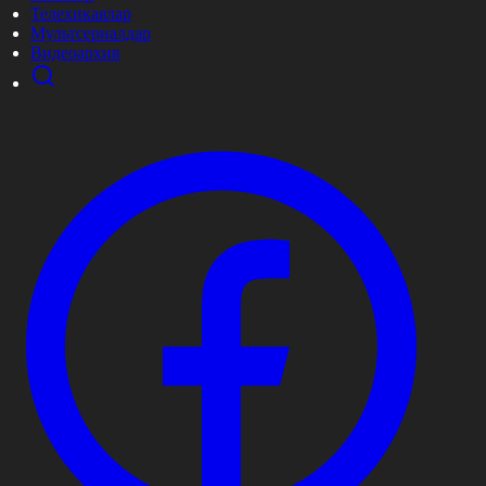
Телехикаялар
Мультсериалдар
Видеоархив