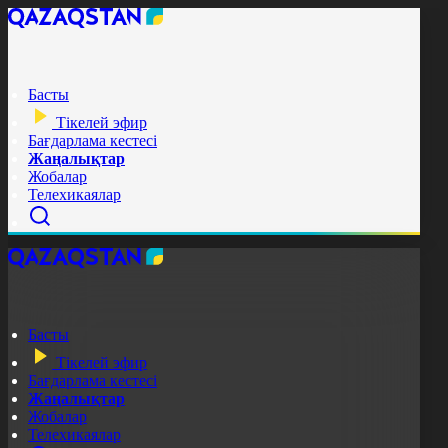
Басты
Тікелей эфир
Бағдарлама кестесі
Жаңалықтар
Жобалар
Телехикаялар
Басты
Тікелей эфир
Бағдарлама кестесі
Жаңалықтар
Жобалар
Телехикаялар