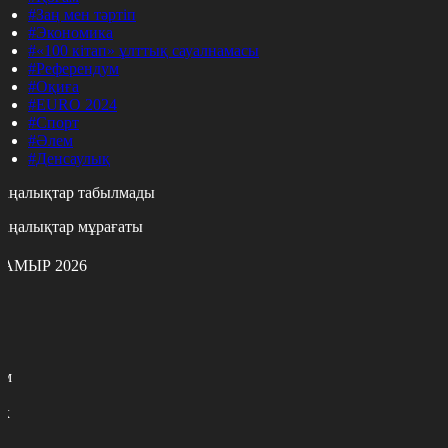
#Заң мен тәртіп
#Экономика
#«100 кітап» ұлттық сауалнамасы
#Референдум
#Оқиға
#EURO 2024
#Спорт
#Әлем
#Денсаулық
аңалықтар табылмады
аңалықтар мұрағаты
АМЫР 2026
с
с
р
с
м
н
к
7