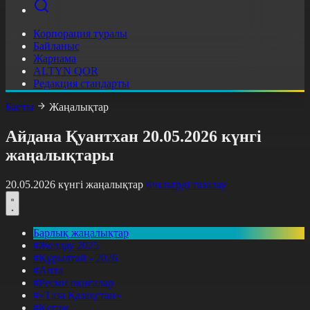
Корпорация туралы
Байланыс
Жарнама
ALTYN QOR
Редакция стандарты
Басты
Жаңалықтар
Айдана Қуантхан 20.05.2026 күнгі
жаңалықтары
20.05.2026 күнгі жаңалықтар
Фильтрді тазалау
Барлық жаңалықтар
#Жолдау 2025
#Құрылтай - 2026
#Апта
#Ресми оқиғалар
#«Таза Қазақстан»
#Қоғам