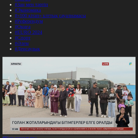
#Заң мен тәртіп
#Экономика
#«100 кітап» ұлттық сауалнамасы
#Референдум
#Оқиға
#EURO 2024
#Спорт
#Әлем
#Денсаулық