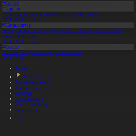
#Саясат
#Aqparat
«Әділет» партиясы кандидаттар тізімін бекітті
10.07.2026, 17:00
#Жаңалықтар
Жетісу облысының жүргізушілері 170 мыңнан астам жол
ережесін бұзған
31.07.2026, 17:02
#Саясат
Ұлттық теледебат жаңа форматта өтті
30.07.2026, 10:18
Басты
Тікелей эфир
Бағдарлама кестесі
Жаңалықтар
Жобалар
Телехикаялар
Мультсериалдар
Видеоархив