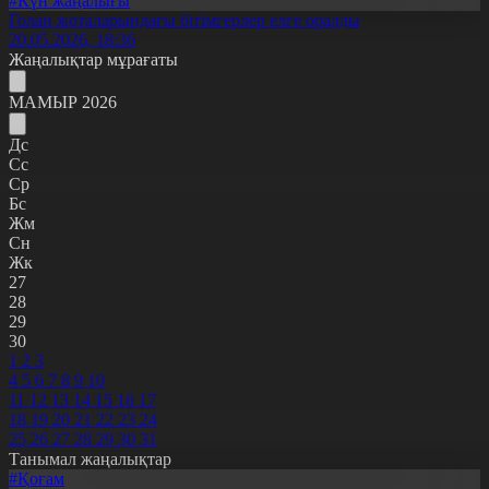
#Күн жаңалығы
Голан жоталарындағы бітімгерлер елге оралды
20.05.2026, 18:36
Жаңалықтар мұрағаты
МАМЫР 2026
Дс
Сс
Ср
Бс
Жм
Сн
Жк
27
28
29
30
1
2
3
4
5
6
7
8
9
10
11
12
13
14
15
16
17
18
19
20
21
22
23
24
25
26
27
28
29
30
31
Танымал жаңалықтар
#Қоғам