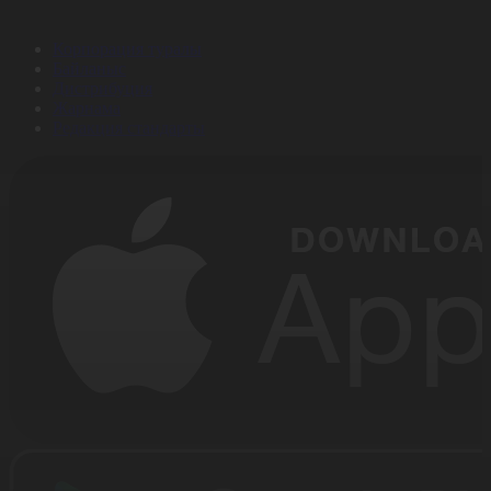
Корпорация туралы
Байланыс
Дистрибуция
Жарнама
Редакция стандарты