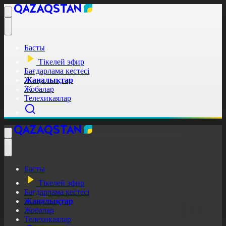
Басты
Тікелей эфир
Бағдарлама кестесі
Жаңалықтар
Жобалар
Телехикаялар
Басты
Тікелей эфир
Бағдарлама кестесі
Жаңалықтар
Жобалар
Телехикаялар