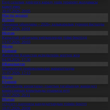
Енді салалық дәрігерге қаралу үшін терапевт жолдамасы
қажет емес
30.07.2026, 20:05
#Басты ақпарат
#Спорт
«Болашақ ойындары – 2026» халықаралық турнирі басталды
30.07.2026, 10:01
#Қоғам
Құрылтай сайлауына үміткерлердің тізімі бекітілді
13.07.2026, 20:03
#Білім
#Aqparat
Жапондар Қазақстан өсімдіктерін зерттеп жүр
04.08.2026, 17:30
#Жаңалықтар
Шымкентте теміржолшылар марапатталды
31.07.2026, 17:15
#Білім
#Aqparat
«Тәуелсіздік ұрпақтары» грантын тағайындау жөніндегі
комиссияның қорытынды отырысы өтті
31.07.2026, 20:11
#Қоғам
«Әділет» партиясы кандидаттардың тізімін бекітті
10.07.2026, 20:08