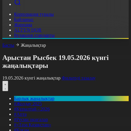
Корпорация туралы
Байланыс
Жарнама
ALTYN QOR
Редакция стандарты
Басты
Жаңалықтар
Арыстан Рысбек 19.05.2026 күнгі
жаңалықтары
19.05.2026 күнгі жаңалықтар
Фильтрді тазалау
Барлық жаңалықтар
#Жолдау 2025
#Құрылтай - 2026
#Апта
#Ресми оқиғалар
#«Таза Қазақстан»
#Қоғам