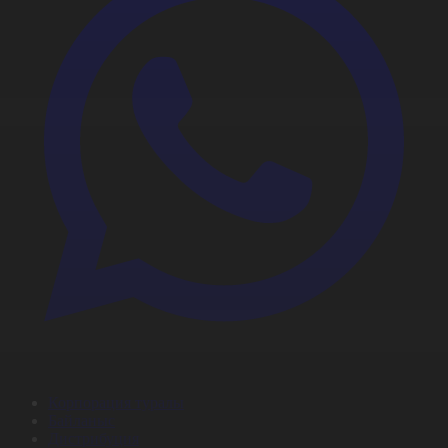
Корпорация туралы
Байланыс
Дистрибуция