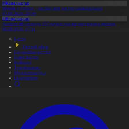
#Жаңалықтар
Мерейлі отбасы – тәрбие мен дәстүр сабақтастығы
07.08.2026, 20:19
#Жаңалықтар
Ақмола облысында 157 науқас трансплантацияға мұқтаж
06.08.2026, 17:11
Басты
Тікелей эфир
Бағдарлама кестесі
Жаңалықтар
Жобалар
Телехикаялар
Мультсериалдар
Видеоархив