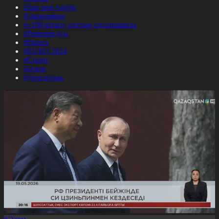
#Заң мен тәртіп
#Экономика
#«100 кітап» ұлттық сауалнамасы
#Референдум
#Оқиға
#EURO 2024
#Спорт
#Әлем
#Денсаулық