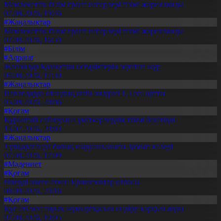
Мемлекеттік білім грант иегерлері тізімі жарияланды
07.08.2026, 19:46
#Жаңалықтар
Мемлекеттік білім грант иегерлері тізімі жарияланды
07.08.2026, 16:50
#Білім
#Aqparat
Жапондар Қазақстан өсімдіктерін зерттеп жүр
04.08.2026, 17:30
#Жаңалықтар
Павлодарда отандық өнім өндірісі 1,5 есе артты
05.08.2026, 20:06
#Қоғам
Құрылтай сайлауына үміткерлердің тізімі бекітілді
13.07.2026, 20:03
#Жаңалықтар
Түпқарағанда балық шаруашылығы дамып келеді
07.08.2026, 17:09
#Мәдениет
#Қоғам
Өнерді өнеге еткен Ерниязовтар отбасы
08.08.2026, 20:16
#Қоғам
Құс еті мен тауық жұмыртқасын өндіру қарқын алды
07.08.2026, 10:05