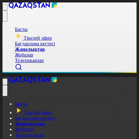
Басты
Тікелей эфир
Бағдарлама кестесі
Жаңалықтар
Жобалар
Телехикаялар
Басты
Тікелей эфир
Бағдарлама кестесі
Жаңалықтар
Жобалар
Телехикаялар