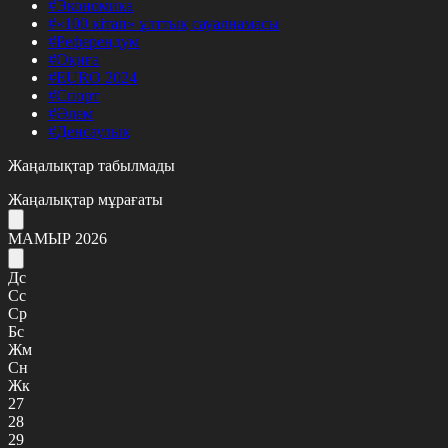
#Экономика
#«100 кітап» ұлттық сауалнамасы
#Референдум
#Оқиға
#EURO 2024
#Спорт
#Әлем
#Денсаулық
Жаңалықтар табылмады
Жаңалықтар мұрағаты
МАМЫР 2026
Дс
Сс
Ср
Бс
Жм
Сн
Жк
27
28
29