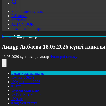
Корпорация туралы
Байланыс
Жарнама
ALTYN QOR
Редакция стандарты
Басты
Жаңалықтар
Айнұр Ақбаева 18.05.2026 күнгі жаңал
18.05.2026 күнгі жаңалықтар
Фильтрді тазалау
Барлық жаңалықтар
#Жолдау 2025
#Құрылтай - 2026
#Апта
#Ресми оқиғалар
#«Таза Қазақстан»
#Қоғам
#Заң мен тәртіп