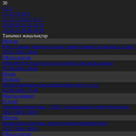
30
1
2
3
4
5
6
7
8
9
10
11
12
13
14
15
16
17
18
19
20
21
22
23
24
25
26
27
28
29
30
31
Танымал жаңалықтар
#Қоғам
Енді салалық дәрігерге қаралу үшін терапевт жолдамасы қажет 
30.07.2026, 20:05
#Жаңалықтар
Мемлекеттік білім грант иегерлері тізімі жарияланды
07.08.2026, 16:50
#Білім
#Aqparat
Жапондар Қазақстан өсімдіктерін зерттеп жүр
04.08.2026, 17:30
#Басты ақпарат
#Спорт
«Болашақ ойындары – 2026» халықаралық турнирі басталды
30.07.2026, 10:01
#Қоғам
Құрылтай сайлауына үміткерлердің тізімі бекітілді
13.07.2026, 20:03
#Жаңалықтар