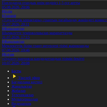
Павлодарда отандық өнім өндірісі 1,5 есе артты
05.08.2026, 20:06
#Білім
#Aqparat
«Тәуелсіздік ұрпақтары» грантын тағайындау жөніндегі коми
31.07.2026, 20:11
#Жаңалықтар
Шымкентте теміржолшылар марапатталды
31.07.2026, 17:15
#Жаңалықтар
Мемлекеттік білім грант иегерлері тізімі жарияланды
07.08.2026, 19:46
#Қоғам
«Әділет» партиясы кандидаттардың тізімін бекітті
10.07.2026, 20:08
Басты
Тікелей эфир
Бағдарлама кестесі
Жаңалықтар
Жобалар
Телехикаялар
Мультсериалдар
Видеоархив