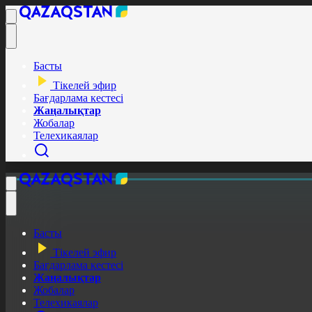
Басты
Тікелей эфир
Бағдарлама кестесі
Жаңалықтар
Жобалар
Телехикаялар
Басты
Тікелей эфир
Бағдарлама кестесі
Жаңалықтар
Жобалар
Телехикаялар