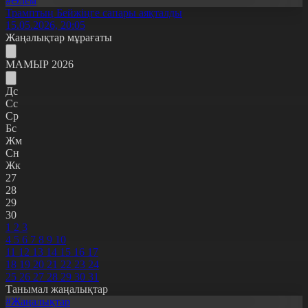
#Әлем
Трамптың Бейжіңге сапары аяқталды
15.05.2026, 20:05
Жаңалықтар мұрағаты
МАМЫР 2026
Дс
Сс
Ср
Бс
Жм
Сн
Жк
27
28
29
30
1
2
3
4
5
6
7
8
9
10
11
12
13
14
15
16
17
18
19
20
21
22
23
24
25
26
27
28
29
30
31
Танымал жаңалықтар
#Жаңалықтар