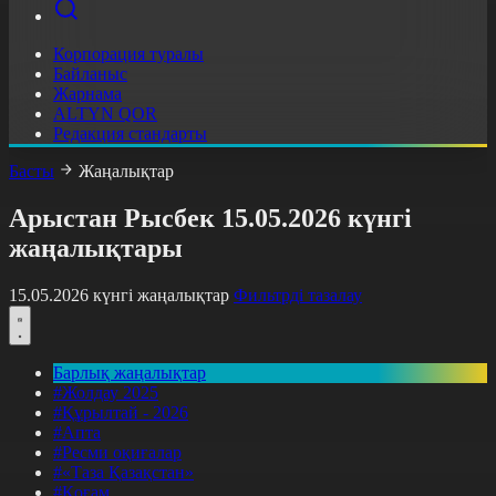
Корпорация туралы
Байланыс
Жарнама
ALTYN QOR
Редакция стандарты
Басты
Жаңалықтар
Арыстан Рысбек 15.05.2026 күнгі
жаңалықтары
15.05.2026 күнгі жаңалықтар
Фильтрді тазалау
Барлық жаңалықтар
#Жолдау 2025
#Құрылтай - 2026
#Апта
#Ресми оқиғалар
#«Таза Қазақстан»
#Қоғам