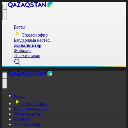
Басты
Тікелей эфир
Бағдарлама кестесі
Жаңалықтар
Жобалар
Телехикаялар
Басты
Тікелей эфир
Бағдарлама кестесі
Жаңалықтар
Жобалар
Телехикаялар