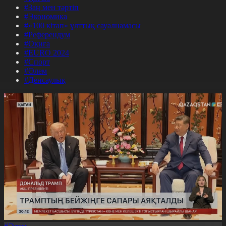
#Заң мен тәртіп
#Экономика
#«100 кітап» ұлттық сауалнамасы
#Референдум
#Оқиға
#EURO 2024
#Спорт
#Әлем
#Денсаулық