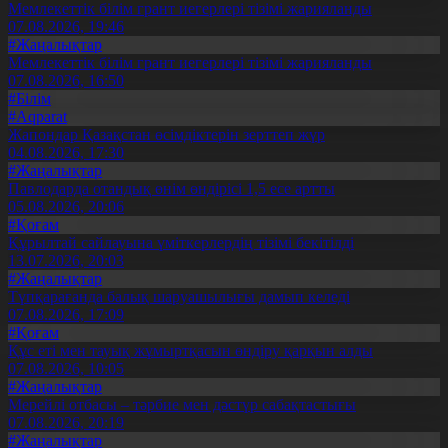
Мемлекеттік білім грант иегерлері тізімі жарияланды
07.08.2026, 19:46
#Жаңалықтар
Мемлекеттік білім грант иегерлері тізімі жарияланды
07.08.2026, 16:50
#Білім
#Aqparat
Жапондар Қазақстан өсімдіктерін зерттеп жүр
04.08.2026, 17:30
#Жаңалықтар
Павлодарда отандық өнім өндірісі 1,5 есе артты
05.08.2026, 20:06
#Қоғам
Құрылтай сайлауына үміткерлердің тізімі бекітілді
13.07.2026, 20:03
#Жаңалықтар
Түпқарағанда балық шаруашылығы дамып келеді
07.08.2026, 17:09
#Қоғам
Құс еті мен тауық жұмыртқасын өндіру қарқын алды
07.08.2026, 10:05
#Жаңалықтар
Мерейлі отбасы – тәрбие мен дәстүр сабақтастығы
07.08.2026, 20:19
#Жаңалықтар