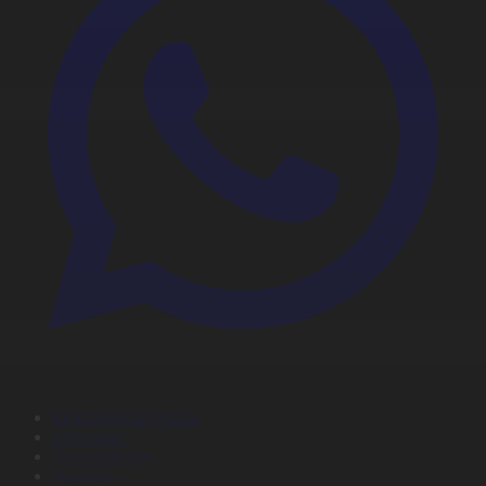
Корпорация туралы
Байланыс
Дистрибуция
Жарнама