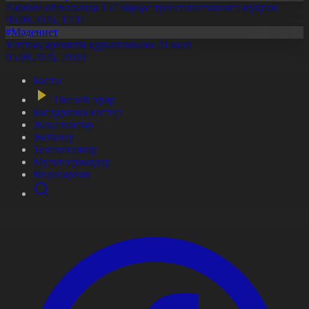
Ақмола облысында 157 науқас трансплантацияға мұқтаж
06.08.2026, 17:11
#Мәдениет
Ұлттық архивтің құрылғанына 20 жыл
05.08.2026, 20:03
Басты
Тікелей эфир
Бағдарлама кестесі
Жаңалықтар
Жобалар
Телехикаялар
Мультсериалдар
Видеоархив