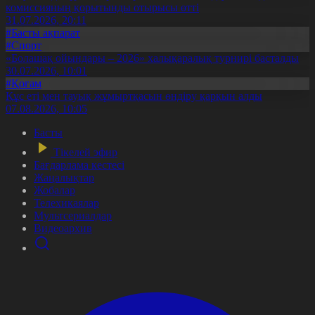
комиссияның қорытынды отырысы өтті
31.07.2026, 20:11
#Басты ақпарат
#Спорт
«Болашақ ойындары – 2026» халықаралық турнирі басталды
30.07.2026, 10:01
#Қоғам
Құс еті мен тауық жұмыртқасын өндіру қарқын алды
07.08.2026, 10:05
Басты
Тікелей эфир
Бағдарлама кестесі
Жаңалықтар
Жобалар
Телехикаялар
Мультсериалдар
Видеоархив