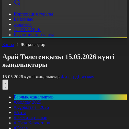
Корпорация туралы
Байланыс
Жарнама
ALTYN QOR
Редакция стандарты
Басты
Жаңалықтар
Арай Төлегенқызы 15.05.2026 күнгі
жаңалықтары
15.05.2026 күнгі жаңалықтар
Фильтрді тазалау
Барлық жаңалықтар
#Жолдау 2025
#Құрылтай - 2026
#Апта
#Ресми оқиғалар
#«Таза Қазақстан»
#Қоғам