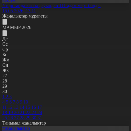
#Әлем
Үндістанда қатты дауылдан 111 адам мерт болды
15.05.2026, 13:11
Жаңалықтар мұрағаты
МАМЫР 2026
Дс
Сс
Ср
Бс
Жм
Сн
Жк
27
28
29
30
1
2
3
4
5
6
7
8
9
10
11
12
13
14
15
16
17
18
19
20
21
22
23
24
25
26
27
28
29
30
31
Танымал жаңалықтар
#Жаңалықтар