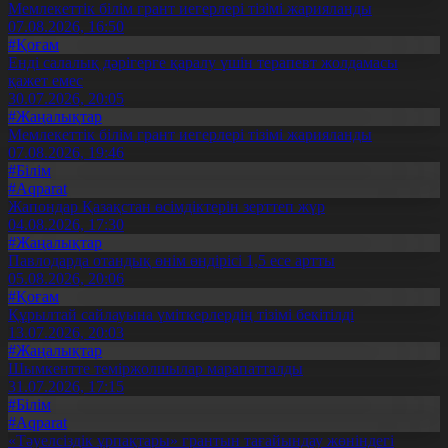
Мемлекеттік білім грант иегерлері тізімі жарияланды
07.08.2026, 16:50
#Қоғам
Енді салалық дәрігерге қаралу үшін терапевт жолдамасы
қажет емес
30.07.2026, 20:05
#Жаңалықтар
Мемлекеттік білім грант иегерлері тізімі жарияланды
07.08.2026, 19:46
#Білім
#Aqparat
Жапондар Қазақстан өсімдіктерін зерттеп жүр
04.08.2026, 17:30
#Жаңалықтар
Павлодарда отандық өнім өндірісі 1,5 есе артты
05.08.2026, 20:06
#Қоғам
Құрылтай сайлауына үміткерлердің тізімі бекітілді
13.07.2026, 20:03
#Жаңалықтар
Шымкентте теміржолшылар марапатталды
31.07.2026, 17:15
#Білім
#Aqparat
«Тәуелсіздік ұрпақтары» грантын тағайындау жөніндегі