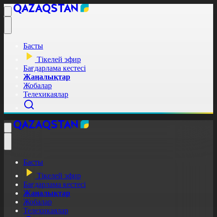
Басты
Тікелей эфир
Бағдарлама кестесі
Жаңалықтар
Жобалар
Телехикаялар
Басты
Тікелей эфир
Бағдарлама кестесі
Жаңалықтар
Жобалар
Телехикаялар