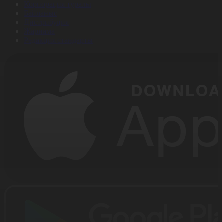
Корпорация туралы
Байланыс
Дистрибуция
Жарнама
Редакция стандарты