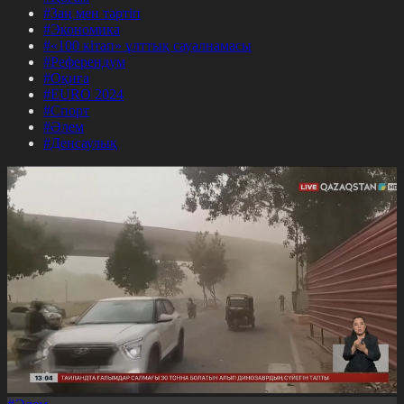
#Заң мен тәртіп
#Экономика
#«100 кітап» ұлттық сауалнамасы
#Референдум
#Оқиға
#EURO 2024
#Спорт
#Әлем
#Денсаулық