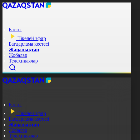
Басты
Тікелей эфир
Бағдарлама кестесі
Жаңалықтар
Жобалар
Телехикаялар
Басты
Тікелей эфир
Бағдарлама кестесі
Жаңалықтар
Жобалар
Телехикаялар