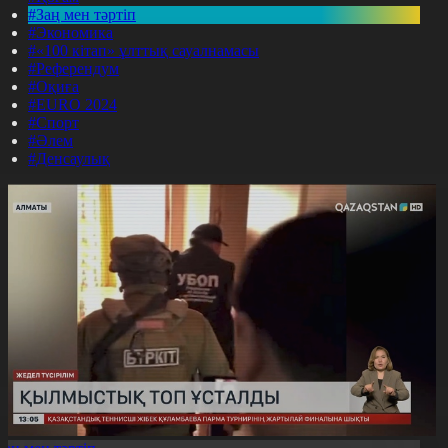
#Заң мен тәртіп
#Экономика
#«100 кітап» ұлттық сауалнамасы
#Референдум
#Оқиға
#EURO 2024
#Спорт
#Әлем
#Денсаулық