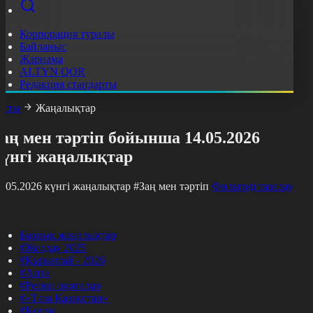
Корпорация туралы
Байланыс
Жарнама
ALTYN QOR
Редакция стандарты
асты
Жаңалықтар
аң мен тәртіп бойынша 14.05.2026
күнгі жаңалықтар
4.05.2026 күнгі жаңалықтар
#Заң мен тәртіп
Фильтрді тазалау
Барлық жаңалықтар
#Жолдау 2025
#Құрылтай - 2026
#Апта
#Ресми оқиғалар
#«Таза Қазақстан»
#Қоғам