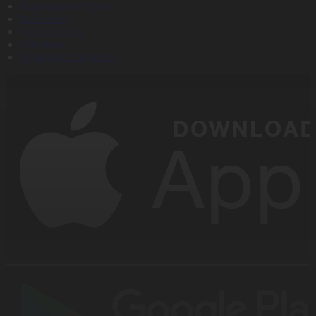
Корпорация туралы
Байланыс
Дистрибуция
Жарнама
Редакция стандарты