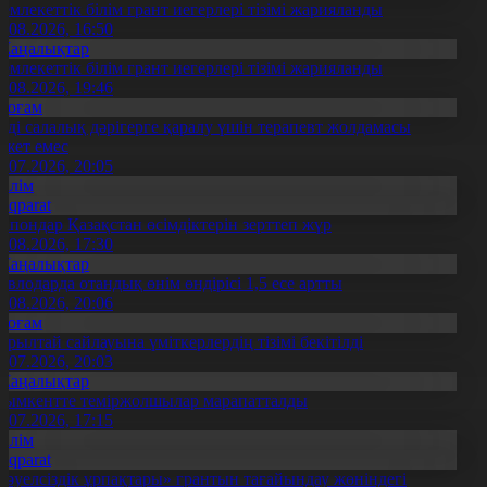
емлекеттік білім грант иегерлері тізімі жарияланды
7.08.2026, 16:50
Жаңалықтар
емлекеттік білім грант иегерлері тізімі жарияланды
7.08.2026, 19:46
Қоғам
нді салалық дәрігерге қаралу үшін терапевт жолдамасы
ажет емес
0.07.2026, 20:05
Білім
Aqparat
апондар Қазақстан өсімдіктерін зерттеп жүр
4.08.2026, 17:30
Жаңалықтар
авлодарда отандық өнім өндірісі 1,5 есе артты
5.08.2026, 20:06
Қоғам
ұрылтай сайлауына үміткерлердің тізімі бекітілді
3.07.2026, 20:03
Жаңалықтар
ымкентте теміржолшылар марапатталды
1.07.2026, 17:15
Білім
Aqparat
Тәуелсіздік ұрпақтары» грантын тағайындау жөніндегі