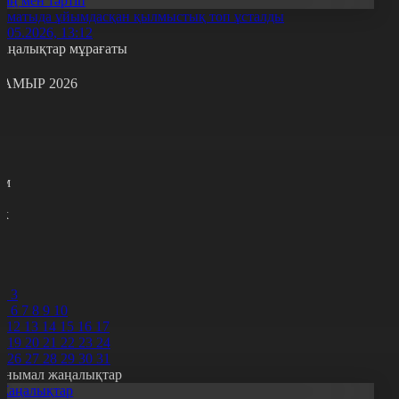
Заң мен тәртіп
лматыда ұйымдасқан қылмыстық топ ұсталды
4.05.2026, 13:12
аңалықтар мұрағаты
АМЫР 2026
с
с
р
с
м
н
к
7
8
9
0
2
3
5
6
7
8
9
10
1
12
13
14
15
16
17
8
19
20
21
22
23
24
5
26
27
28
29
30
31
анымал жаңалықтар
Жаңалықтар