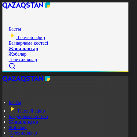
Басты
Тікелей эфир
Бағдарлама кестесі
Жаңалықтар
Жобалар
Телехикаялар
Басты
Тікелей эфир
Бағдарлама кестесі
Жаңалықтар
Жобалар
Телехикаялар