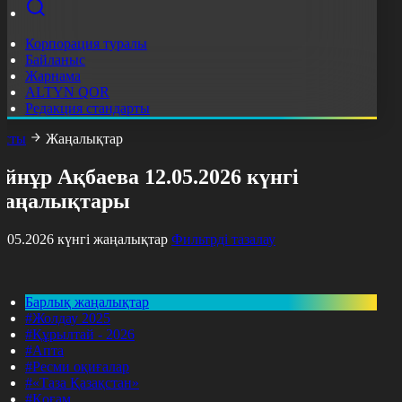
Корпорация туралы
Байланыс
Жарнама
ALTYN QOR
Редакция стандарты
асты
Жаңалықтар
йнұр Ақбаева 12.05.2026 күнгі
жаңалықтары
2.05.2026 күнгі жаңалықтар
Фильтрді тазалау
Барлық жаңалықтар
#Жолдау 2025
#Құрылтай - 2026
#Апта
#Ресми оқиғалар
#«Таза Қазақстан»
#Қоғам