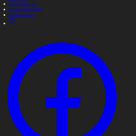
Телехикаялар
Мультсериалдар
Видеоархив