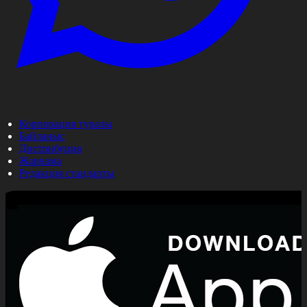
Корпорация туралы
Байланыс
Дистрибуция
Жарнама
Редакция стандарты