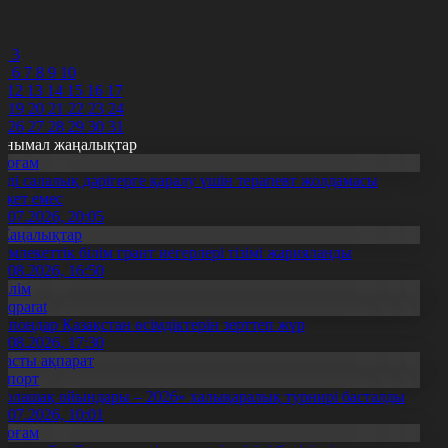
8
9
0
2
3
5
6
7
8
9
10
1
12
13
14
15
16
17
8
19
20
21
22
23
24
5
26
27
28
29
30
31
анымал жаңалықтар
Қоғам
нді салалық дәрігерге қаралу үшін терапевт жолдамасы
ажет емес
0.07.2026, 20:05
Жаңалықтар
емлекеттік білім грант иегерлері тізімі жарияланды
7.08.2026, 16:50
Білім
Aqparat
апондар Қазақстан өсімдіктерін зерттеп жүр
4.08.2026, 17:30
Басты ақпарат
Спорт
Болашақ ойындары – 2026» халықаралық турнирі басталды
0.07.2026, 10:01
Қоғам