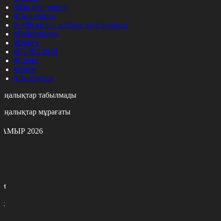
#Заң мен тәртіп
#Экономика
#«100 кітап» ұлттық сауалнамасы
#Референдум
#Оқиға
#EURO 2024
#Спорт
#Әлем
#Денсаулық
аңалықтар табылмады
аңалықтар мұрағаты
АМЫР 2026
с
с
р
с
м
н
к
7