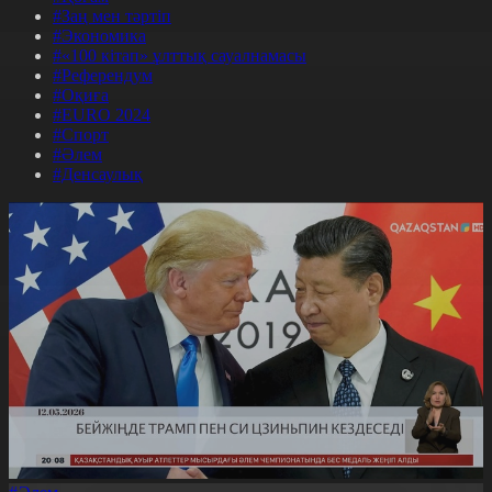
#Заң мен тәртіп
#Экономика
#«100 кітап» ұлттық сауалнамасы
#Референдум
#Оқиға
#EURO 2024
#Спорт
#Әлем
#Денсаулық