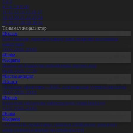
1
2
3
4
5
6
7
8
9
10
11
12
13
14
15
16
17
18
19
20
21
22
23
24
25
26
27
28
29
30
31
Танымал жаңалықтар
#Қоғам
Енді салалық дәрігерге қаралу үшін терапевт жолдамасы
қажет емес
30.07.2026, 20:05
#Білім
#Aqparat
Жапондар Қазақстан өсімдіктерін зерттеп жүр
04.08.2026, 17:30
#Басты ақпарат
#Спорт
«Болашақ ойындары – 2026» халықаралық турнирі басталды
30.07.2026, 10:01
#Қоғам
Құрылтай сайлауына үміткерлердің тізімі бекітілді
13.07.2026, 20:03
#Білім
#Aqparat
«Тәуелсіздік ұрпақтары» грантын тағайындау жөніндегі
комиссияның қорытынды отырысы өтті