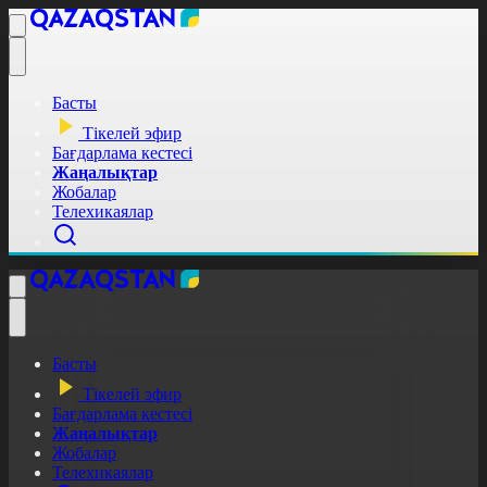
Басты
Тікелей эфир
Бағдарлама кестесі
Жаңалықтар
Жобалар
Телехикаялар
Басты
Тікелей эфир
Бағдарлама кестесі
Жаңалықтар
Жобалар
Телехикаялар