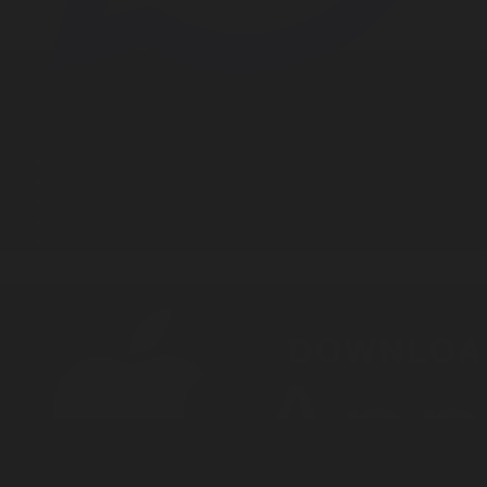
Корпорация туралы
Байланыс
Дистрибуция
Жарнама
Редакция стандарты