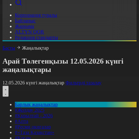
Корпорация туралы
Байланыс
Жарнама
ALTYN QOR
Редакция стандарты
Басты
Жаңалықтар
Арай Төлегенқызы 12.05.2026 күнгі
жаңалықтары
12.05.2026 күнгі жаңалықтар
Фильтрді тазалау
Барлық жаңалықтар
#Жолдау 2025
#Құрылтай - 2026
#Апта
#Ресми оқиғалар
#«Таза Қазақстан»
#Қоғам