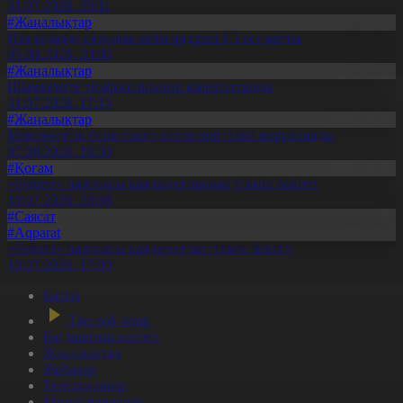
31.07.2026, 20:11
#Жаңалықтар
Павлодарда отандық өнім өндірісі 1,5 есе артты
05.08.2026, 20:06
#Жаңалықтар
Шымкентте теміржолшылар марапатталды
31.07.2026, 17:15
#Жаңалықтар
Мемлекеттік білім грант иегерлері тізімі жарияланды
07.08.2026, 16:50
#Қоғам
«Әділет» партиясы кандидаттардың тізімін бекітті
10.07.2026, 20:08
#Саясат
#Aqparat
«Әділет» партиясы кандидаттар тізімін бекітті
10.07.2026, 17:00
Басты
Тікелей эфир
Бағдарлама кестесі
Жаңалықтар
Жобалар
Телехикаялар
Мультсериалдар