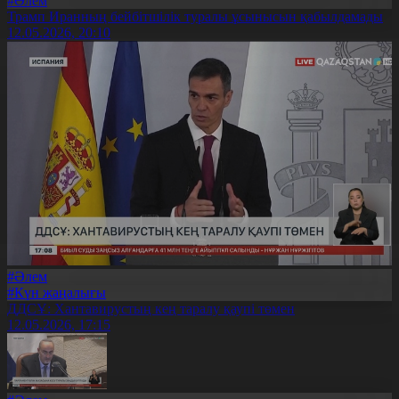
#Әлем
Трамп Иранның бейбітшілік туралы ұсынысын қабылдамады
12.05.2026, 20:10
#Әлем
#Күн жаңалығы
ДДСҰ: Хантавирустың кең таралу қаупі төмен
12.05.2026, 17:15