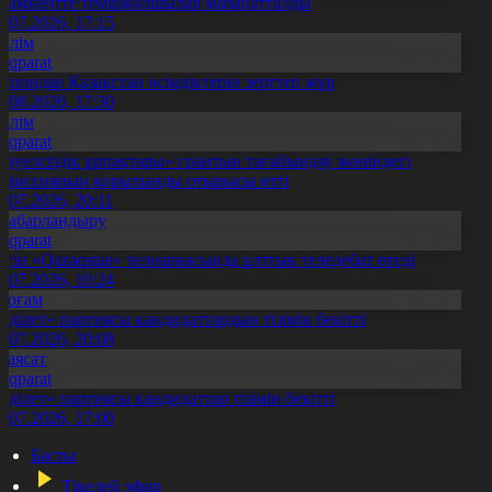
ымкентте теміржолшылар марапатталды
1.07.2026, 17:15
Білім
Aqparat
апондар Қазақстан өсімдіктерін зерттеп жүр
4.08.2026, 17:30
Білім
Aqparat
Тәуелсіздік ұрпақтары» грантын тағайындау жөніндегі
омиссияның қорытынды отырысы өтті
1.07.2026, 20:11
Хабарландыру
Aqparat
үгін «Qazaqstan» телеарнасында ұлттық теледебат өтеді
9.07.2026, 10:24
Қоғам
Әділет» партиясы кандидаттардың тізімін бекітті
0.07.2026, 20:08
Саясат
Aqparat
Әділет» партиясы кандидаттар тізімін бекітті
0.07.2026, 17:00
Басты
Тікелей эфир