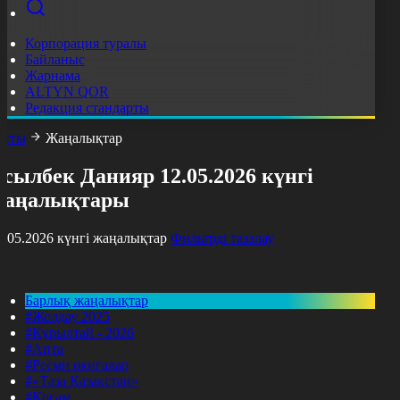
Корпорация туралы
Байланыс
Жарнама
ALTYN QOR
Редакция стандарты
асты
Жаңалықтар
сылбек Данияр 12.05.2026 күнгі
жаңалықтары
2.05.2026 күнгі жаңалықтар
Фильтрді тазалау
Барлық жаңалықтар
#Жолдау 2025
#Құрылтай - 2026
#Апта
#Ресми оқиғалар
#«Таза Қазақстан»
#Қоғам