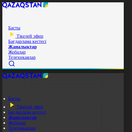
Басты
Тікелей эфир
Бағдарлама кестесі
Жаңалықтар
Жобалар
Телехикаялар
Басты
Тікелей эфир
Бағдарлама кестесі
Жаңалықтар
Жобалар
Телехикаялар