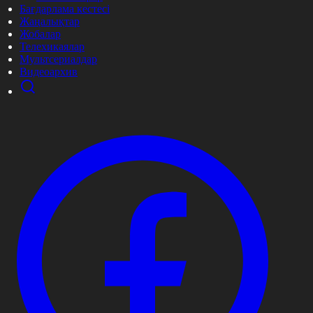
Бағдарлама кестесі
Жаңалықтар
Жобалар
Телехикаялар
Мультсериалдар
Видеоархив