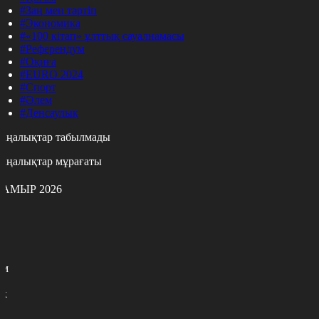
#Заң мен тәртіп
#Экономика
#«100 кітап» ұлттық сауалнамасы
#Референдум
#Оқиға
#EURO 2024
#Спорт
#Әлем
#Денсаулық
аңалықтар табылмады
аңалықтар мұрағаты
АМЫР 2026
с
с
р
с
м
н
к
7