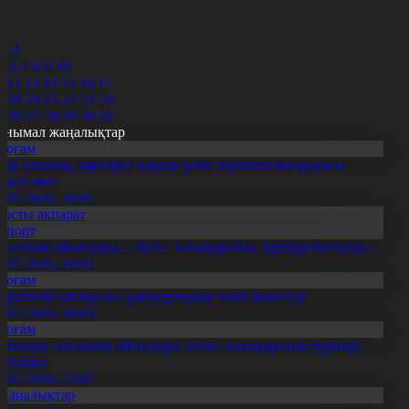
8
9
0
2
3
5
6
7
8
9
10
1
12
13
14
15
16
17
8
19
20
21
22
23
24
5
26
27
28
29
30
31
анымал жаңалықтар
Қоғам
нді салалық дәрігерге қаралу үшін терапевт жолдамасы
ажет емес
0.07.2026, 20:05
Басты ақпарат
Спорт
Болашақ ойындары – 2026» халықаралық турнирі басталды
0.07.2026, 10:01
Қоғам
ұрылтай сайлауына үміткерлердің тізімі бекітілді
3.07.2026, 20:03
Қоғам
станада «Болашақ ойындары 2026» халықаралық турнирі
асталды
9.07.2026, 13:07
Жаңалықтар