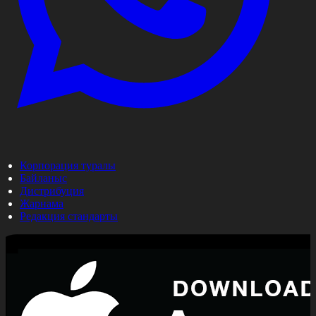
Корпорация туралы
Байланыс
Дистрибуция
Жарнама
Редакция стандарты