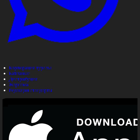
Корпорация туралы
Байланыс
Дистрибуция
Жарнама
Редакция стандарты