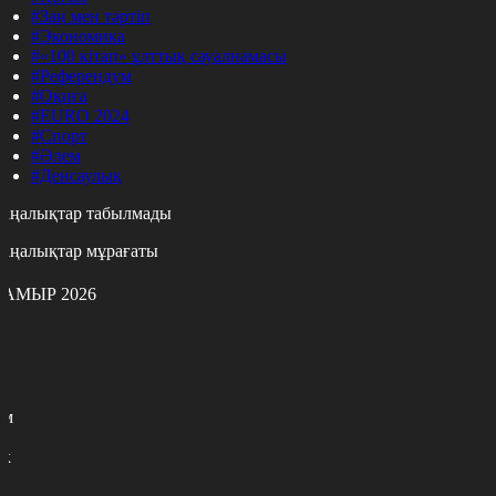
#Заң мен тәртіп
#Экономика
#«100 кітап» ұлттық сауалнамасы
#Референдум
#Оқиға
#EURO 2024
#Спорт
#Әлем
#Денсаулық
аңалықтар табылмады
аңалықтар мұрағаты
АМЫР 2026
с
с
р
с
м
н
к
7