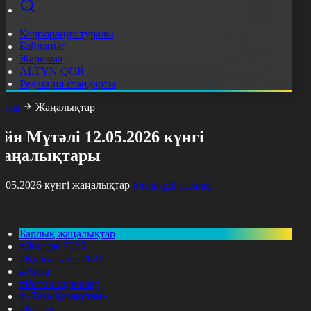
Корпорация туралы
Байланыс
Жарнама
ALTYN QOR
Редакция стандарты
асты
Жаңалықтар
йя Мүтәлі 12.05.2026 күнгі
жаңалықтары
2.05.2026 күнгі жаңалықтар
Фильтрді тазалау
Барлық жаңалықтар
#Жолдау 2025
#Құрылтай - 2026
#Апта
#Ресми оқиғалар
#«Таза Қазақстан»
#Қоғам