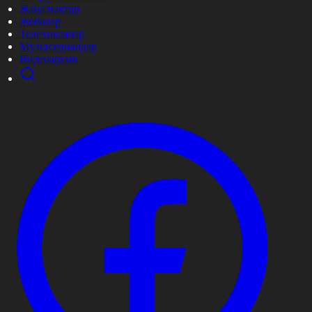
Жаңалықтар
Жобалар
Телехикаялар
Мультсериалдар
Видеоархив