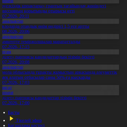
Aqparat
Тәуелсіздік ұрпақтары» грантын тағайындау жөніндегі
омиссияның қорытынды отырысы өтті
1.07.2026, 20:11
Жаңалықтар
авлодарда отандық өнім өндірісі 1,5 есе артты
5.08.2026, 20:06
Жаңалықтар
ымкентте теміржолшылар марапатталды
1.07.2026, 17:15
Қоғам
Әділет» партиясы кандидаттардың тізімін бекітті
0.07.2026, 20:08
Жаңалықтар
қмола облысында тұрақты жұмыстың арқасында әлеуметтік
өмек алатын отбасылар саны 50%-ға қысқарды
1.07.2026, 17:03
Саясат
Aqparat
Әділет» партиясы кандидаттар тізімін бекітті
0.07.2026, 17:00
Басты
Тікелей эфир
Бағдарлама кестесі