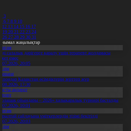
8
9
0
2
3
5
6
7
8
9
10
1
12
13
14
15
16
17
8
19
20
21
22
23
24
5
26
27
28
29
30
31
анымал жаңалықтар
Қоғам
нді салалық дәрігерге қаралу үшін терапевт жолдамасы
ажет емес
0.07.2026, 20:05
Білім
Aqparat
апондар Қазақстан өсімдіктерін зерттеп жүр
4.08.2026, 17:30
Басты ақпарат
Спорт
Болашақ ойындары – 2026» халықаралық турнирі басталды
0.07.2026, 10:01
Қоғам
ұрылтай сайлауына үміткерлердің тізімі бекітілді
3.07.2026, 20:03
Білім