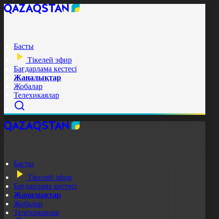
Басты
Тікелей эфир
Бағдарлама кестесі
Жаңалықтар
Жобалар
Телехикаялар
Басты
Тікелей эфир
Бағдарлама кестесі
Жаңалықтар
Жобалар
Телехикаялар