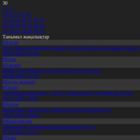
30
1
2
3
4
5
6
7
8
9
10
11
12
13
14
15
16
17
18
19
20
21
22
23
24
25
26
27
28
29
30
31
Танымал жаңалықтар
#Қоғам
Енді салалық дәрігерге қаралу үшін терапевт жолдамасы қажет 
30.07.2026, 20:05
#Білім
#Aqparat
Жапондар Қазақстан өсімдіктерін зерттеп жүр
04.08.2026, 17:30
#Басты ақпарат
#Спорт
«Болашақ ойындары – 2026» халықаралық турнирі басталды
30.07.2026, 10:01
#Қоғам
Құрылтай сайлауына үміткерлердің тізімі бекітілді
13.07.2026, 20:03
#Жаңалықтар
Шымкентте теміржолшылар марапатталды
31.07.2026, 17:15
#Білім