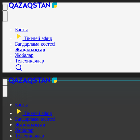
Басты
Тікелей эфир
Бағдарлама кестесі
Жаңалықтар
Жобалар
Телехикаялар
Басты
Тікелей эфир
Бағдарлама кестесі
Жаңалықтар
Жобалар
Телехикаялар