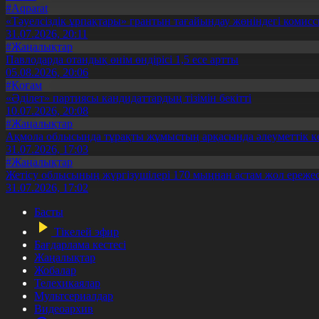
#Aqparat
«Тәуелсіздік ұрпақтары» грантын тағайындау жөніндегі коми
31.07.2026, 20:11
#Жаңалықтар
Павлодарда отандық өнім өндірісі 1,5 есе артты
05.08.2026, 20:06
#Қоғам
«Әділет» партиясы кандидаттардың тізімін бекітті
10.07.2026, 20:08
#Жаңалықтар
Ақмола облысында тұрақты жұмыстың арқасында әлеуметтік к
31.07.2026, 17:03
#Жаңалықтар
Жетісу облысының жүргізушілері 170 мыңнан астам жол ережес
31.07.2026, 17:02
Басты
Тікелей эфир
Бағдарлама кестесі
Жаңалықтар
Жобалар
Телехикаялар
Мультсериалдар
Видеоархив