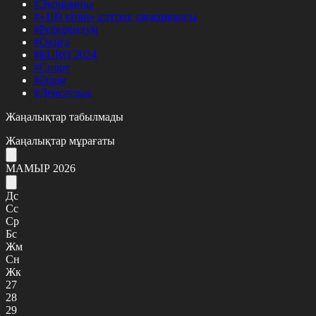
#Экономика
#«100 кітап» ұлттық сауалнамасы
#Референдум
#Оқиға
#EURO 2024
#Спорт
#Әлем
#Денсаулық
Жаңалықтар табылмады
Жаңалықтар мұрағаты
МАМЫР 2026
Дс
Сс
Ср
Бс
Жм
Сн
Жк
27
28
29