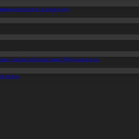
ссияның қорытынды отырысы өтті
өмек алатын отбасылар саны 50%-ға қысқарды
ін бұзған