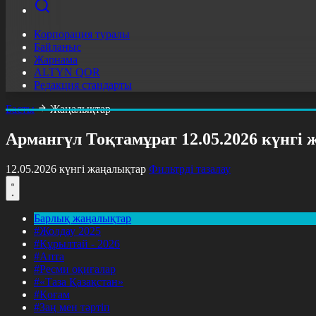
Корпорация туралы
Байланыс
Жарнама
ALTYN QOR
Редакция стандарты
Басты
Жаңалықтар
Армангүл Тоқтамұрат 12.05.2026 күнгі
12.05.2026 күнгі жаңалықтар
Фильтрді тазалау
Барлық жаңалықтар
#Жолдау 2025
#Құрылтай - 2026
#Апта
#Ресми оқиғалар
#«Таза Қазақстан»
#Қоғам
#Заң мен тәртіп