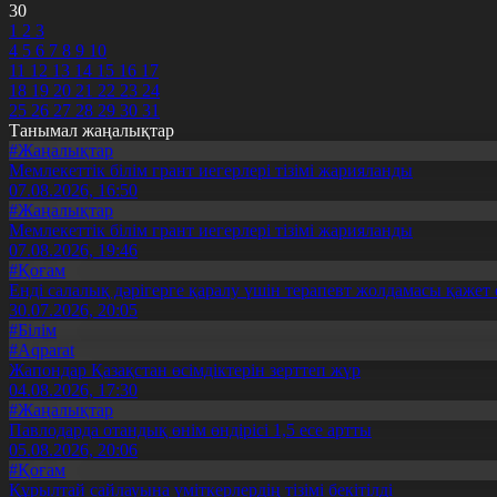
30
1
2
3
4
5
6
7
8
9
10
11
12
13
14
15
16
17
18
19
20
21
22
23
24
25
26
27
28
29
30
31
Танымал жаңалықтар
#Жаңалықтар
Мемлекеттік білім грант иегерлері тізімі жарияланды
07.08.2026, 16:50
#Жаңалықтар
Мемлекеттік білім грант иегерлері тізімі жарияланды
07.08.2026, 19:46
#Қоғам
Енді салалық дәрігерге қаралу үшін терапевт жолдамасы қажет 
30.07.2026, 20:05
#Білім
#Aqparat
Жапондар Қазақстан өсімдіктерін зерттеп жүр
04.08.2026, 17:30
#Жаңалықтар
Павлодарда отандық өнім өндірісі 1,5 есе артты
05.08.2026, 20:06
#Қоғам
Құрылтай сайлауына үміткерлердің тізімі бекітілді