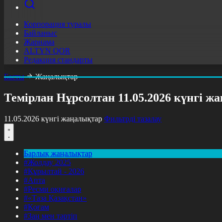
Корпорация туралы
Байланыс
Жарнама
ALTYN QOR
Редакция стандарты
Басты
Жаңалықтар
Темірлан Нұрсолтан 11.05.2026 күнгі 
11.05.2026 күнгі жаңалықтар
Фильтрді тазалау
Барлық жаңалықтар
#Жолдау 2025
#Құрылтай - 2026
#Апта
#Ресми оқиғалар
#«Таза Қазақстан»
#Қоғам
#Заң мен тәртіп