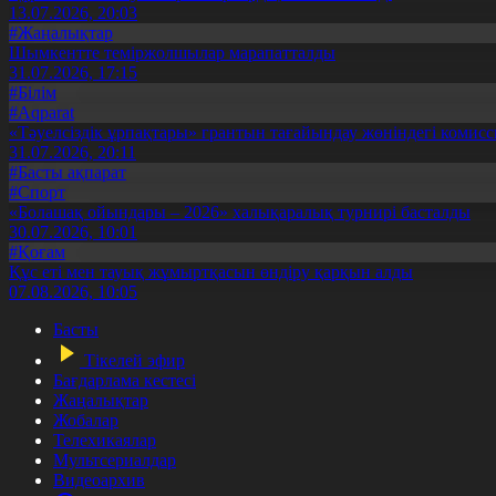
13.07.2026, 20:03
#Жаңалықтар
Шымкентте теміржолшылар марапатталды
31.07.2026, 17:15
#Білім
#Aqparat
«Тәуелсіздік ұрпақтары» грантын тағайындау жөніндегі коми
31.07.2026, 20:11
#Басты ақпарат
#Спорт
«Болашақ ойындары – 2026» халықаралық турнирі басталды
30.07.2026, 10:01
#Қоғам
Құс еті мен тауық жұмыртқасын өндіру қарқын алды
07.08.2026, 10:05
Басты
Тікелей эфир
Бағдарлама кестесі
Жаңалықтар
Жобалар
Телехикаялар
Мультсериалдар
Видеоархив