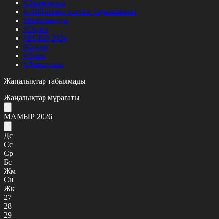
#Экономика
#«100 кітап» ұлттық сауалнамасы
#Референдум
#Оқиға
#EURO 2024
#Спорт
#Әлем
#Денсаулық
Жаңалықтар табылмады
Жаңалықтар мұрағаты
МАМЫР 2026
Дс
Сс
Ср
Бс
Жм
Сн
Жк
27
28
29