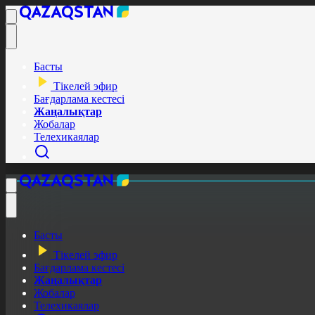
Басты
Тікелей эфир
Бағдарлама кестесі
Жаңалықтар
Жобалар
Телехикаялар
Басты
Тікелей эфир
Бағдарлама кестесі
Жаңалықтар
Жобалар
Телехикаялар