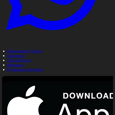
Корпорация туралы
Байланыс
Дистрибуция
Жарнама
Редакция стандарты