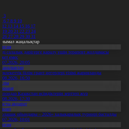
8
9
0
2
3
5
6
7
8
9
10
1
12
13
14
15
16
17
8
19
20
21
22
23
24
5
26
27
28
29
30
31
анымал жаңалықтар
Қоғам
нді салалық дәрігерге қаралу үшін терапевт жолдамасы
ажет емес
0.07.2026, 20:05
Жаңалықтар
емлекеттік білім грант иегерлері тізімі жарияланды
7.08.2026, 16:50
Білім
Aqparat
апондар Қазақстан өсімдіктерін зерттеп жүр
4.08.2026, 17:30
Басты ақпарат
Спорт
Болашақ ойындары – 2026» халықаралық турнирі басталды
0.07.2026, 10:01
Қоғам