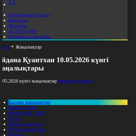
Корпорация туралы
Байланыс
Жарнама
ALTYN QOR
Редакция стандарты
асты
Жаңалықтар
йдана Қуантхан 10.05.2026 күнгі
жаңалықтары
0.05.2026 күнгі жаңалықтар
Фильтрді тазалау
Барлық жаңалықтар
#Жолдау 2025
#Құрылтай - 2026
#Апта
#Ресми оқиғалар
#«Таза Қазақстан»
#Қоғам