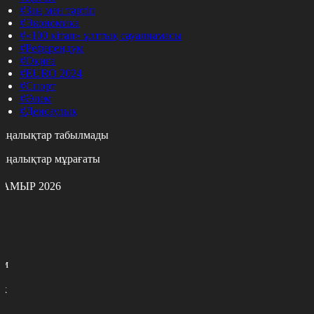
#Заң мен тәртіп
#Экономика
#«100 кітап» ұлттық сауалнамасы
#Референдум
#Оқиға
#EURO 2024
#Спорт
#Әлем
#Денсаулық
аңалықтар табылмады
аңалықтар мұрағаты
АМЫР 2026
с
с
р
с
м
н
к
7