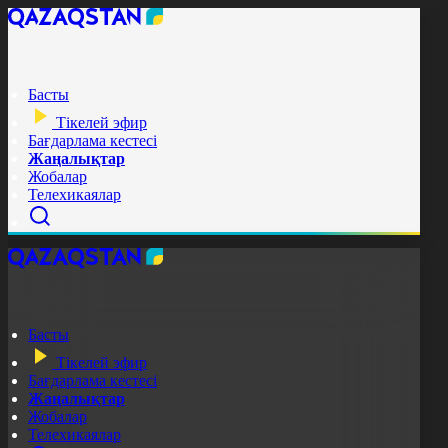
Басты
Тікелей эфир
Бағдарлама кестесі
Жаңалықтар
Жобалар
Телехикаялар
Басты
Тікелей эфир
Бағдарлама кестесі
Жаңалықтар
Жобалар
Телехикаялар