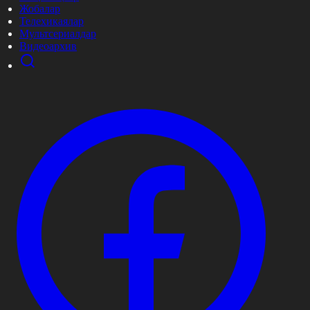
Жобалар
Телехикаялар
Мультсериалдар
Видеоархив