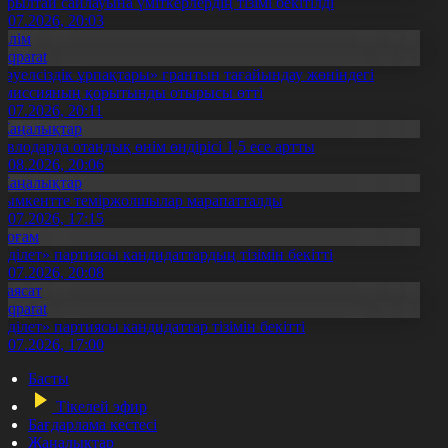
ұрылтай сайлауына үміткерлердің тізімі бекітілді
3.07.2026, 20:03
Білім
Aqparat
Тәуелсіздік ұрпақтары» грантын тағайындау жөніндегі
омиссияның қорытынды отырысы өтті
1.07.2026, 20:11
Жаңалықтар
авлодарда отандық өнім өндірісі 1,5 есе артты
5.08.2026, 20:06
Жаңалықтар
ымкентте теміржолшылар марапатталды
1.07.2026, 17:15
Қоғам
Әділет» партиясы кандидаттардың тізімін бекітті
0.07.2026, 20:08
Саясат
Aqparat
Әділет» партиясы кандидаттар тізімін бекітті
0.07.2026, 17:00
Басты
Тікелей эфир
Бағдарлама кестесі
Жаңалықтар