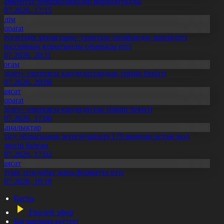
ымкентте теміржолшылар марапатталды
1.07.2026, 17:15
Білім
Aqparat
Тәуелсіздік ұрпақтары» грантын тағайындау жөніндегі
омиссияның қорытынды отырысы өтті
1.07.2026, 20:11
Қоғам
Әділет» партиясы кандидаттардың тізімін бекітті
0.07.2026, 20:08
Саясат
Aqparat
Әділет» партиясы кандидаттар тізімін бекітті
0.07.2026, 17:00
Жаңалықтар
етісу облысының жүргізушілері 170 мыңнан астам жол
режесін бұзған
1.07.2026, 17:02
Саясат
лттық теледебат жаңа форматта өтті
0.07.2026, 10:18
Басты
Тікелей эфир
Бағдарлама кестесі