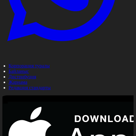
Корпорация туралы
Байланыс
Дистрибуция
Жарнама
Редакция стандарты