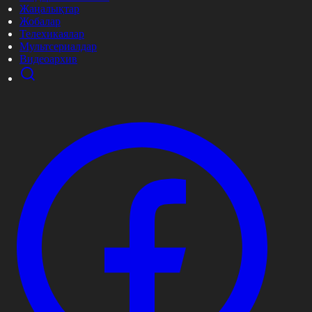
Жаңалықтар
Жобалар
Телехикаялар
Мультсериалдар
Видеоархив