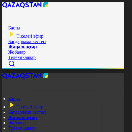
Басты
Тікелей эфир
Бағдарлама кестесі
Жаңалықтар
Жобалар
Телехикаялар
Басты
Тікелей эфир
Бағдарлама кестесі
Жаңалықтар
Жобалар
Телехикаялар