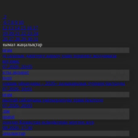
8
9
0
2
3
5
6
7
8
9
10
1
12
13
14
15
16
17
8
19
20
21
22
23
24
5
26
27
28
29
30
31
анымал жаңалықтар
Қоғам
нді салалық дәрігерге қаралу үшін терапевт жолдамасы
ажет емес
0.07.2026, 20:05
Басты ақпарат
Спорт
Болашақ ойындары – 2026» халықаралық турнирі басталды
0.07.2026, 10:01
Қоғам
ұрылтай сайлауына үміткерлердің тізімі бекітілді
3.07.2026, 20:03
Білім
Aqparat
апондар Қазақстан өсімдіктерін зерттеп жүр
4.08.2026, 17:30
Жаңалықтар