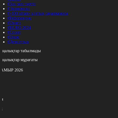
#Заң мен тәртіп
#Экономика
#«100 кітап» ұлттық сауалнамасы
#Референдум
#Оқиға
#EURO 2024
#Спорт
#Әлем
#Денсаулық
аңалықтар табылмады
аңалықтар мұрағаты
АМЫР 2026
с
с
р
с
м
н
к
7