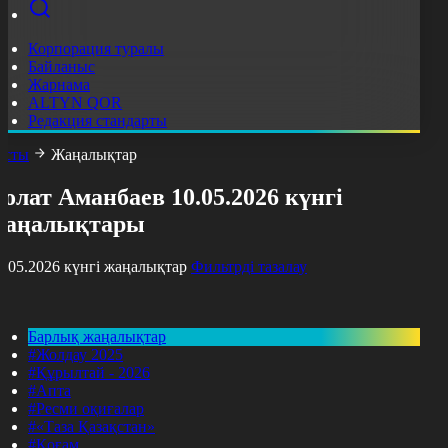
Корпорация туралы
Байланыс
Жарнама
ALTYN QOR
Редакция стандарты
асты
Жаңалықтар
олат Аманбаев 10.05.2026 күнгі
жаңалықтары
0.05.2026 күнгі жаңалықтар
Фильтрді тазалау
Барлық жаңалықтар
#Жолдау 2025
#Құрылтай - 2026
#Апта
#Ресми оқиғалар
#«Таза Қазақстан»
#Қоғам