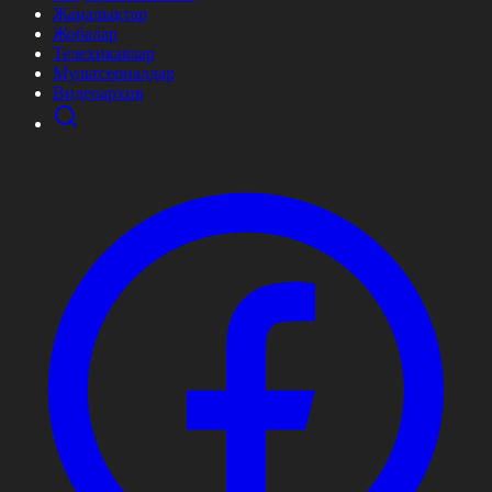
Жаңалықтар
Жобалар
Телехикаялар
Мультсериалдар
Видеоархив