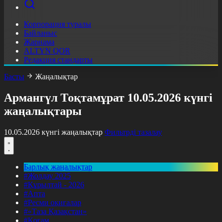
Корпорация туралы
Байланыс
Жарнама
ALTYN QOR
Редакция стандарты
Басты
Жаңалықтар
Армангүл Тоқтамұрат 10.05.2026 күнгі
жаңалықтары
10.05.2026 күнгі жаңалықтар
Фильтрді тазалау
Барлық жаңалықтар
#Жолдау 2025
#Құрылтай - 2026
#Апта
#Ресми оқиғалар
#«Таза Қазақстан»
#Қоғам