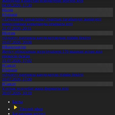
Жапондар Қазақстан өсімдіктерін зерттеп жүр
04.08.2026, 17:30
#Білім
#Aqparat
«Тәуелсіздік ұрпақтары» грантын тағайындау жөніндегі
комиссияның қорытынды отырысы өтті
31.07.2026, 20:11
#Қоғам
«Әділет» партиясы кандидаттардың тізімін бекітті
10.07.2026, 20:08
#Жаңалықтар
Жетісу облысының жүргізушілері 170 мыңнан астам жол
ережесін бұзған
31.07.2026, 17:02
#Саясат
#Aqparat
«Әділет» партиясы кандидаттар тізімін бекітті
10.07.2026, 17:00
#Саясат
Ұлттық теледебат жаңа форматта өтті
30.07.2026, 10:18
Басты
Тікелей эфир
Бағдарлама кестесі