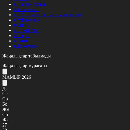
#Заң мен тәртіп
#Экономика
#«100 кітап» ұлттық сауалнамасы
#Референдум
#Оқиға
#EURO 2024
#Спорт
#Әлем
#Денсаулық
Жаңалықтар табылмады
Жаңалықтар мұрағаты
МАМЫР 2026
Дс
Сс
Ср
Бс
Жм
Сн
Жк
27