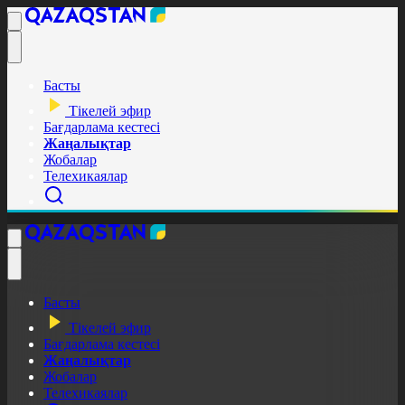
Басты
Тікелей эфир
Бағдарлама кестесі
Жаңалықтар
Жобалар
Телехикаялар
Басты
Тікелей эфир
Бағдарлама кестесі
Жаңалықтар
Жобалар
Телехикаялар