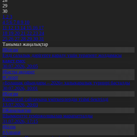
28
29
30
1
2
3
4
5
6
7
8
9
10
11
12
13
14
15
16
17
18
19
20
21
22
23
24
25
26
27
28
29
30
31
Танымал жаңалықтар
#Қоғам
Енді салалық дәрігерге қаралу үшін терапевт жолдамасы
қажет емес
30.07.2026, 20:05
#Басты ақпарат
#Спорт
«Болашақ ойындары – 2026» халықаралық турнирі басталды
30.07.2026, 10:01
#Қоғам
Құрылтай сайлауына үміткерлердің тізімі бекітілді
13.07.2026, 20:03
#Жаңалықтар
Шымкентте теміржолшылар марапатталды
31.07.2026, 17:15
#Білім
#Aqparat