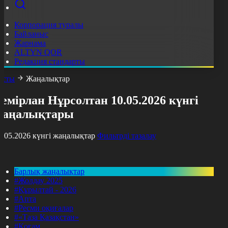
Корпорация туралы
Байланыс
Жарнама
ALTYN QOR
Редакция стандарты
асты
Жаңалықтар
емірлан Нұрсолтан 10.05.2026 күнгі
жаңалықтары
0.05.2026 күнгі жаңалықтар
Фильтрді тазалау
Барлық жаңалықтар
#Жолдау 2025
#Құрылтай - 2026
#Апта
#Ресми оқиғалар
#«Таза Қазақстан»
#Қоғам