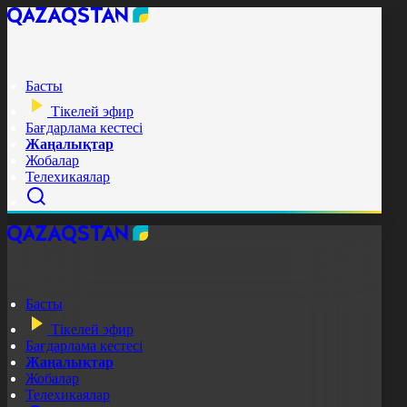
Басты
Тікелей эфир
Бағдарлама кестесі
Жаңалықтар
Жобалар
Телехикаялар
Басты
Тікелей эфир
Бағдарлама кестесі
Жаңалықтар
Жобалар
Телехикаялар