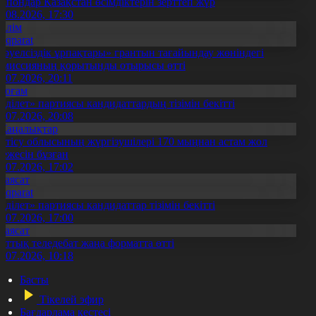
апондар Қазақстан өсімдіктерін зерттеп жүр
4.08.2026, 17:30
Білім
Aqparat
Тәуелсіздік ұрпақтары» грантын тағайындау жөніндегі
омиссияның қорытынды отырысы өтті
1.07.2026, 20:11
Қоғам
Әділет» партиясы кандидаттардың тізімін бекітті
0.07.2026, 20:08
Жаңалықтар
етісу облысының жүргізушілері 170 мыңнан астам жол
режесін бұзған
1.07.2026, 17:02
Саясат
Aqparat
Әділет» партиясы кандидаттар тізімін бекітті
0.07.2026, 17:00
Саясат
лттық теледебат жаңа форматта өтті
0.07.2026, 10:18
Басты
Тікелей эфир
Бағдарлама кестесі