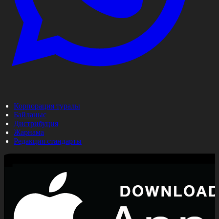
Корпорация туралы
Байланыс
Дистрибуция
Жарнама
Редакция стандарты