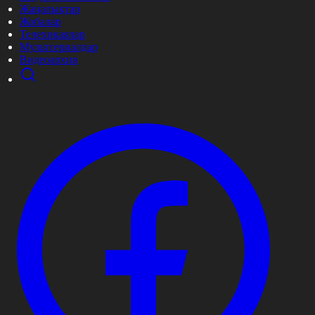
Жаңалықтар
Жобалар
Телехикаялар
Мультсериалдар
Видеоархив