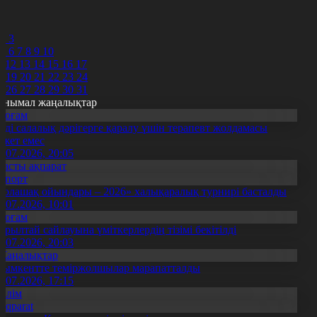
8
9
0
2
3
5
6
7
8
9
10
1
12
13
14
15
16
17
8
19
20
21
22
23
24
5
26
27
28
29
30
31
анымал жаңалықтар
Қоғам
нді салалық дәрігерге қаралу үшін терапевт жолдамасы
ажет емес
0.07.2026, 20:05
Басты ақпарат
Спорт
Болашақ ойындары – 2026» халықаралық турнирі басталды
0.07.2026, 10:01
Қоғам
ұрылтай сайлауына үміткерлердің тізімі бекітілді
3.07.2026, 20:03
Жаңалықтар
ымкентте теміржолшылар марапатталды
1.07.2026, 17:15
Білім
Aqparat