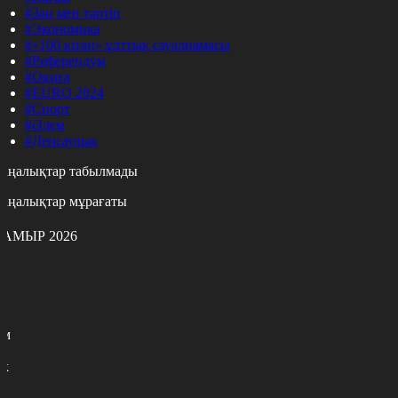
#Заң мен тәртіп
#Экономика
#«100 кітап» ұлттық сауалнамасы
#Референдум
#Оқиға
#EURO 2024
#Спорт
#Әлем
#Денсаулық
аңалықтар табылмады
аңалықтар мұрағаты
АМЫР 2026
с
с
р
с
м
н
к
7